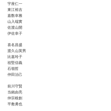
宇座仁一
東江裕吉
嘉数幸雅
山入端實
佐渡山開
伊佐幸子
喜名昌盛
渡久山英男
比嘉玲子
祖堅信義
石嶺哲
仲田治己
前川守賢
当銘由亮
仲宗根創
平敷勇也