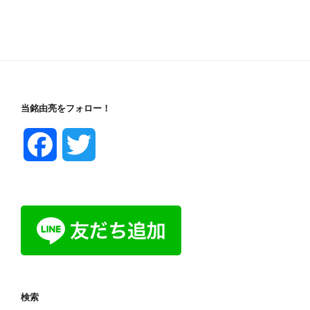
当銘由亮をフォロー！
F
T
a
w
c
i
e
t
b
t
検索