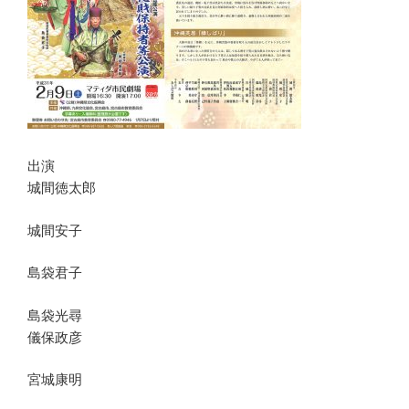
出演
城間徳太郎
城間安子
島袋君子
島袋光尋
儀保政彦
宮城康明