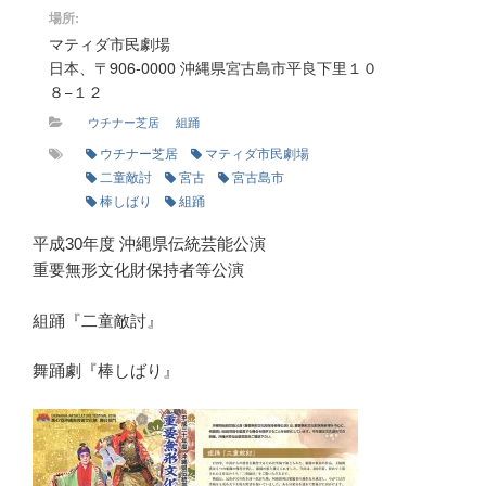
場所:
マティダ市民劇場
日本、〒906-0000 沖縄県宮古島市平良下里１０
８−１２
ウチナー芝居
組踊
ウチナー芝居
マティダ市民劇場
二童敵討
宮古
宮古島市
棒しばり
組踊
平成30年度 沖縄県伝統芸能公演
重要無形文化財保持者等公演
組踊『二童敵討』
舞踊劇『棒しばり』