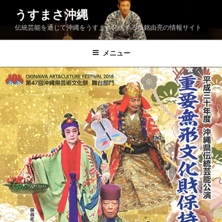
コ
うすまさ沖縄
ン
伝統芸能を通じて沖縄をうすまさ発信する当銘由亮の情報サイト
テ
ン
ツ
メニュー
へ
ス
キ
ッ
プ