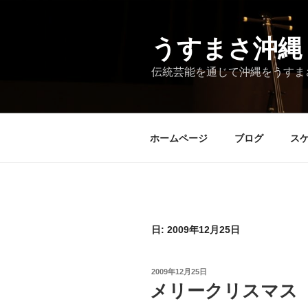
コ
ン
テ
うすまさ沖縄
ン
伝統芸能を通じて沖縄をうすま
ツ
へ
ス
キ
ホームページ
ブログ
ス
ッ
プ
日:
2009年12月25日
投
2009年12月25日
稿
メリークリスマス
日: