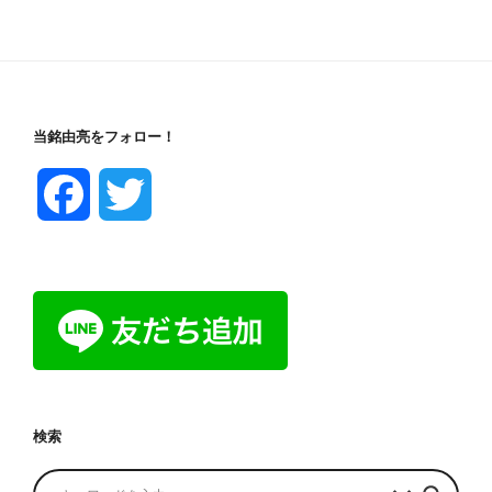
当銘由亮をフォロー！
F
T
a
w
c
i
e
t
b
t
検索
o
e