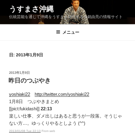
コ
うすまさ沖縄
ン
伝統芸能を通じて沖縄をうすまさ発信する当銘由亮の情報サイト
テ
ン
ツ
メニュー
へ
ス
キ
日:
2013年1月9日
ッ
プ
投
2013年1月9日
稿
昨日のつぶやき
日:
yoshiaki22
http://twitter.com/yoshiaki22
1月8日 つぶやきまとめ
[[pict:fukidashi]]
22:13
楽しい仕事、ダメ出しはあると思うが一段落。そうじゃ
ない方…。ゆっくりやるとしよう (^^)
2013/01/08 Tue 22:13
From web