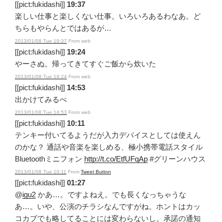
[[pict:fukidashi]]
19:37
楽しい仕事と楽しくない仕事。いろいろあるわなあ。ど
ちらもやらんとではあるが…
2013/01/08 Tue 19:37
From web
[[pict:fukidashi]]
19:24
やーさぬ。帰ってきてすぐご飯から炊いた
2013/01/08 Tue 19:24
From web
[[pict:fukidashi]]
14:53
出かけてみるべ
2013/01/08 Tue 14:53
From web
[[pict:fukidashi]]
10:11
テンキー付いてるようだが入力デバイスとしては使えん
のかな？ 通話や音楽を楽しめる、極小携帯電話スタイル
Bluetoothミニフォン
http://t.co/EtfUFqAp
#グリーンハウス
2013/01/08 Tue 10:11
From
Tweet Button
[[pict:fukidashi]]
01:27
@
igu2
かあ…。ですよねえ。でも長くなっちゃうな
あ…。いや、公演のチラシなんですがね。ホントはカッ
コカブでも略してることには変わらないし。承諾の通知