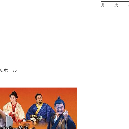
月
火
んホール