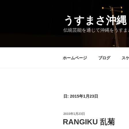
コ
ン
テ
うすまさ沖縄
ン
伝統芸能を通じて沖縄をうすま
ツ
へ
ス
キ
ホームページ
ブログ
ス
ッ
プ
日:
2015年1月23日
投
2015年1月23日
稿
RANGIKU 乱菊
日: