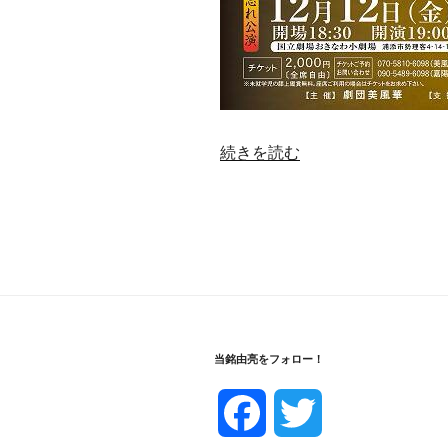
“RANGIKU
続きを読む
乱
菊”
の
当銘由亮をフォロー！
F
T