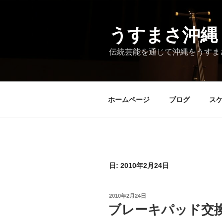
コ
ン
テ
うすまさ沖縄
ン
伝統芸能を通じて沖縄をうすま
ツ
へ
ス
キ
ホームページ
ブログ
ス
ッ
プ
日:
2010年2月24日
投
2010年2月24日
稿
ブレーキパッド交
日: