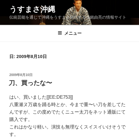
コ
うすまさ沖縄
ン
伝統芸能を通じて沖縄をうすまさ発信する当銘由亮の情報サイト
テ
ン
ツ
メニュー
へ
ス
キ
日:
2009年8月10日
ッ
プ
投
2009年8月10日
稿
刀、買ったな〜
日:
はい、買いました[[EE:DE753]]
八重瀬ヌ万歳を踊る時とか、今まで重〜い刀を差してた
んですが、この度めでたくニュー太刀をネット通販にて
購入です。
これはかなり軽い。演技も無理なくスイスイいけそうで
す。