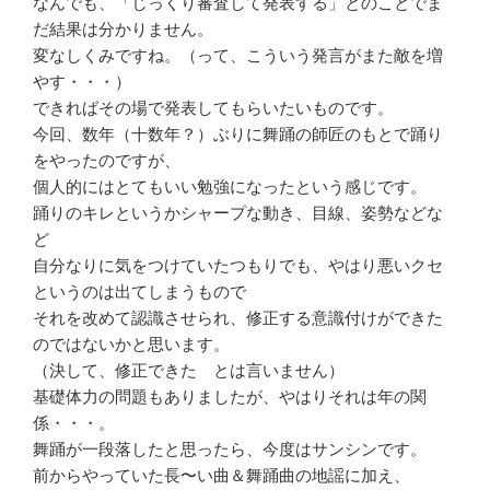
なんでも、「じっくり審査して発表する」とのことでま
だ結果は分かりません。
変なしくみですね。（って、こういう発言がまた敵を増
やす・・・）
できればその場で発表してもらいたいものです。
今回、数年（十数年？）ぶりに舞踊の師匠のもとで踊り
をやったのですが、
個人的にはとてもいい勉強になったという感じです。
踊りのキレというかシャープな動き、目線、姿勢などな
ど
自分なりに気をつけていたつもりでも、やはり悪いクセ
というのは出てしまうもので
それを改めて認識させられ、修正する意識付けができた
のではないかと思います。
（決して、修正できた とは言いません）
基礎体力の問題もありましたが、やはりそれは年の関
係・・・。
舞踊が一段落したと思ったら、今度はサンシンです。
前からやっていた長〜い曲＆舞踊曲の地謡に加え、