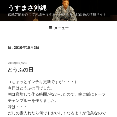
コ
うすまさ沖縄
ン
伝統芸能を通じて沖縄をうすまさ発信する当銘由亮の情報サイト
テ
ン
ツ
メニュー
へ
ス
キ
日:
2010年10月2日
ッ
プ
投
2010年10月2日
稿
とうふの日
日:
（ちょっとインチキ更新ですが・・・）
今日はとうふの日でした。
朝は寝坊して作る時間がなかったので、晩ご飯にトーフ
チャンプルーを作りました。
味は・・・
だしの素入れたら何でもおいしくなるよ！が信条なので