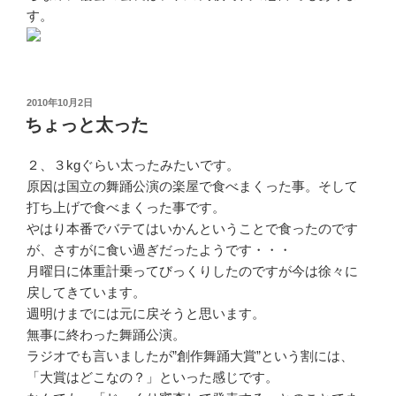
す。
投
2010年10月2日
稿
ちょっと太った
日:
２、３kgぐらい太ったみたいです。
原因は国立の舞踊公演の楽屋で食べまくった事。そして
打ち上げで食べまくった事です。
やはり本番でバテてはいかんということで食ったのです
が、さすがに食い過ぎだったようです・・・
月曜日に体重計乗ってびっくりしたのですが今は徐々に
戻してきています。
週明けまでには元に戻そうと思います。
無事に終わった舞踊公演。
ラジオでも言いましたが”創作舞踊大賞”という割には、
「大賞はどこなの？」といった感じです。