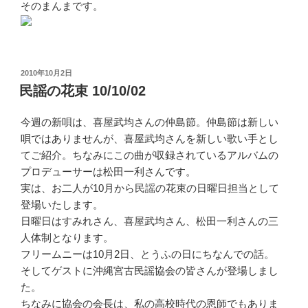
そのまんまです。
投
2010年10月2日
稿
民謡の花束 10/10/02
日:
今週の新唄は、喜屋武均さんの仲島節。仲島節は新しい
唄ではありませんが、喜屋武均さんを新しい歌い手とし
てご紹介。ちなみにこの曲が収録されているアルバムの
プロデューサーは松田一利さんです。
実は、お二人が10月から民謡の花束の日曜日担当として
登場いたします。
日曜日はすみれさん、喜屋武均さん、松田一利さんの三
人体制となります。
フリームニーは10月2日、とうふの日にちなんでの話。
そしてゲストに沖縄宮古民謡協会の皆さんが登場しまし
た。
ちなみに協会の会長は、私の高校時代の恩師でもありま