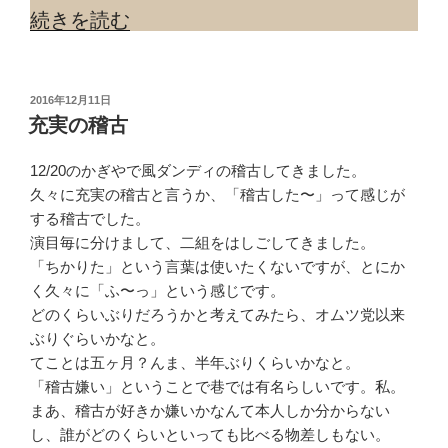
“宜
続きを読む
湾
親
方”
の
投
2016年12月11日
稿
充実の稽古
日:
12/20のかぎやで風ダンディの稽古してきました。
久々に充実の稽古と言うか、「稽古した〜」って感じが
する稽古でした。
演目毎に分けまして、二組をはしごしてきました。
「ちかりた」という言葉は使いたくないですが、とにか
く久々に「ふ〜っ」という感じです。
どのくらいぶりだろうかと考えてみたら、オムツ党以来
ぶりぐらいかなと。
てことは五ヶ月？んま、半年ぶりくらいかなと。
「稽古嫌い」ということで巷では有名らしいです。私。
まあ、稽古が好きか嫌いかなんて本人しか分からない
し、誰がどのくらいといっても比べる物差しもない。