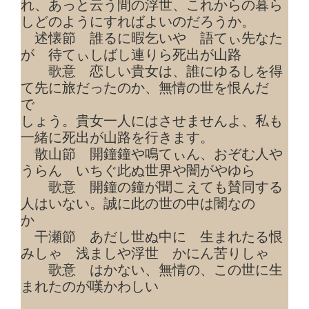
れ、あっと云う間の浮世、これからの暮ら
しどのようにすればよいのだろうか。
述懐節 誰るに暇乞いや 語てぃ先なた
が 待てぃしばし連りら死出が山路
歌意 恋しい貴女は、誰にゆるしを得
て先に旅だったのか、無情の世を恨んだ
で
しょう。貴女一人にはさせませんよ、私も
一緒に死出が山路を行きます。
散山節 開鐘鐘や鳴てぃん、おぞむ人や
うらん いちぐ此ぬ世界や闇がやゆら
歌意 開鐘の鐘が聞こえても賛同する
人はいない。誠に此の世の中は闇なの
か
干瀬節 あだし世ぬ中に 生まれたる恨
みしゃ 浅ましや浮世 かにん苦りしゃ
歌意 はかない、無情の、この世に生
まれたのが嘆かわしい