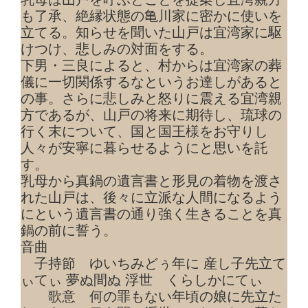
も了承、絶縁状態の亀川家に密かに使いを
立てる。知らせを聞いた山戸は宜湾家に駆
けつけ、悲しみの対面をする。
下男・三良によると、村からは宜湾家の葬
儀に一切関係するなというお達しがあると
の事。さらに悲しみと怒りに震える宜湾親
方であるが、山戸の将来に期待し、琉球の
行く末について、国と国王様をお守りし
人々が安寧に暮らせるようにと思いを託
す。
乳母から真鍋の遺言書と形見の着物を渡さ
れた山戸は、後々に立派な人間になるよう
にという遺言書の通り強く生きることを真
鍋の前に誓う。
音曲
子持節 ゆいちみどぅ年に 産し子先立て
ぃてぃ 夢ぬ間ぬ 浮世 くらしかにてぃ
歌意 何の罪もない年頃の娘に先立た