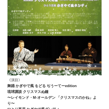
《演目》
舞踊 かぎやで風 をどる ぢうーてーedition
琉球講談 クリスマスぬ鐘
〜レイモンド・M-オールデン 「クリスマスのかね」よ
り〜