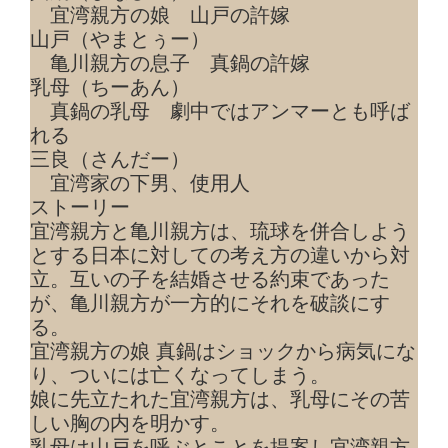
宜湾親方の娘 山戸の許嫁
山戸（やまとぅー）
亀川親方の息子 真鍋の許嫁
乳母（ちーあん）
真鍋の乳母 劇中ではアンマーとも呼ば
れる
三良（さんだー）
宜湾家の下男、使用人
ストーリー
宜湾親方と亀川親方は、琉球を併合しよう
とする日本に対しての考え方の違いから対
立。互いの子を結婚させる約束であった
が、亀川親方が一方的にそれを破談にす
る。
宜湾親方の娘 真鍋はショックから病気にな
り、ついには亡くなってしまう。
娘に先立たれた宜湾親方は、乳母にその苦
しい胸の内を明かす。
乳母は山戸を呼ぶとことを提案し宜湾親方