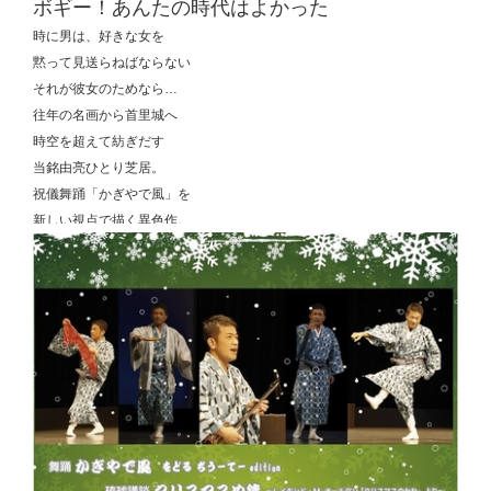
ボギー！あんたの時代はよかった
時に男は、好きな女を
黙って見送らねばならない
それが彼女のためなら…
往年の名画から首里城へ
時空を超えて紡ぎだす
当銘由亮ひとり芝居。
祝儀舞踊「かぎやで風」を
新しい視点で描く異色作。