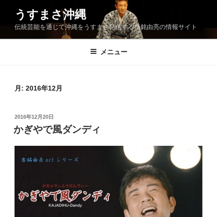
コ
うすまさ沖縄
ン
伝統芸能を通じて沖縄をうすまさ発信する当銘由亮の情報サイト
テ
ン
ツ
メニュー
へ
ス
キ
月:
2016年12月
ッ
プ
投
2016年12月20日
稿
かぎやで風ダンディ
日: