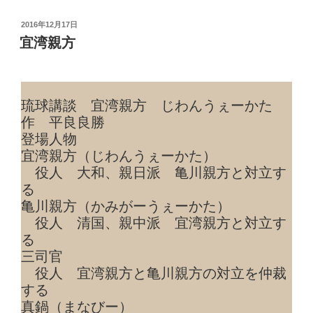
投
2016年12月17日
稿
宜湾親方
日:
琉球講談 宜湾親方 じわんうぇーかた
作 平良良勝
登場人物
宜湾親方（じわんうぇーかた）
役人 大和、親日派 亀川親方と対立す
る
亀川親方（かみがーうぇーかた）
役人 清国、親中派 宜湾親方と対立す
る
三司官
役人 宜湾親方と亀川親方の対立を仲裁
する
真鍋（まなびー）