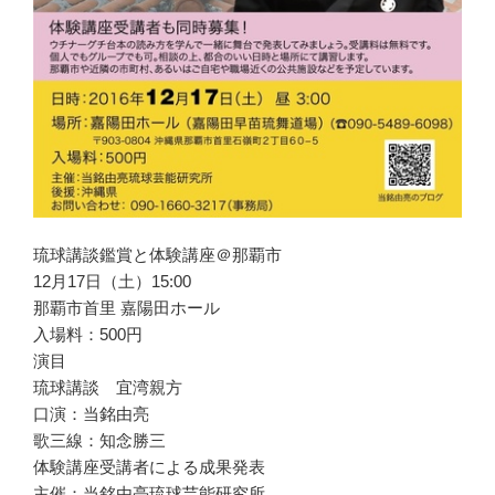
琉球講談鑑賞と体験講座＠那覇市
12月17日（土）15:00
那覇市首里 嘉陽田ホール
入場料：500円
演目
琉球講談 宜湾親方
口演：当銘由亮
歌三線：知念勝三
体験講座受講者による成果発表
主催：当銘由亮琉球芸能研究所