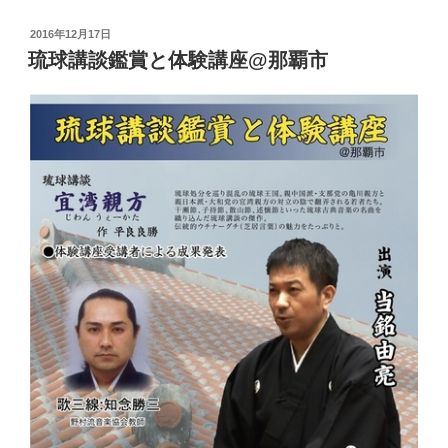
投
2016年12月17日
稿
琉球講談鑑賞と体験講座@那覇市
日: