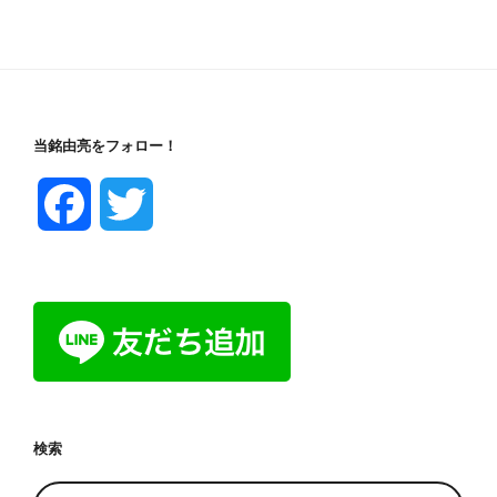
当銘由亮をフォロー！
F
T
a
w
c
i
e
t
b
t
検索
o
e