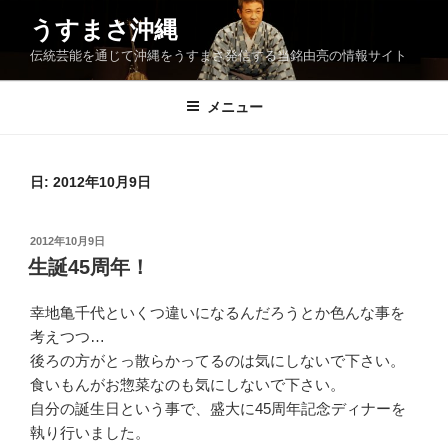
コ
うすまさ沖縄
ン
伝統芸能を通じて沖縄をうすまさ発信する当銘由亮の情報サイト
テ
ン
ツ
メニュー
へ
ス
キ
日:
2012年10月9日
ッ
プ
投
2012年10月9日
稿
生誕45周年！
日:
幸地亀千代といくつ違いになるんだろうとか色んな事を
考えつつ…
後ろの方がとっ散らかってるのは気にしないで下さい。
食いもんがお惣菜なのも気にしないで下さい。
自分の誕生日という事で、盛大に45周年記念ディナーを
執り行いました。