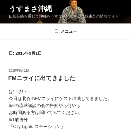
コ
うすまさ沖縄
ン
伝統芸能を通じて沖縄をうすまさ発信する当銘由亮の情報サイト
テ
ン
ツ
メニュー
へ
ス
キ
日:
2015年9月1日
ッ
プ
投
2015年9月1日
稿
FMニライに出てきました
日:
はいさい
今日は北谷のFMニライにゲスト出演してきました。
9/6の琉球講談の会の告知やら何やら
お時間ある方は聞いてみてください。
9/1放送分
『City Lights ステーション』