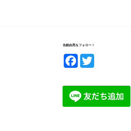
当銘由亮をフォロー！
F
T
a
w
c
i
e
t
b
t
o
e