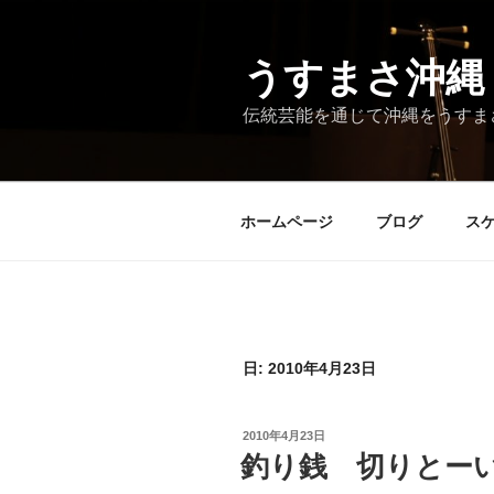
コ
ン
テ
うすまさ沖縄
ン
伝統芸能を通じて沖縄をうすま
ツ
へ
ス
キ
ホームページ
ブログ
ス
ッ
プ
日:
2010年4月23日
投
2010年4月23日
稿
釣り銭 切りとー
日: