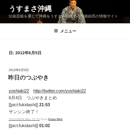
コ
うすまさ沖縄
ン
伝統芸能を通じて沖縄をうすまさ発信する当銘由亮の情報サイト
テ
ン
ツ
メニュー
へ
ス
キ
日:
2012年6月5日
ッ
プ
投
2012年6月5日
稿
昨日のつぶやき
日:
yoshiaki22
http://twitter.com/yoshiaki22
6月4日 つぶやきまとめ
[[pict:fukidashi]]
21:53
サンシン終了！
2012/06/04 Mon 21:53
From
Keitai Web
[[pict:fukidashi]]
01:02