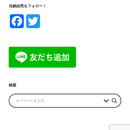
当銘由亮をフォロー！
F
T
a
w
c
i
e
t
b
t
検索
o
e
o
r
k