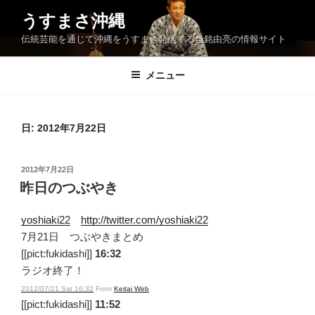
コ
うすまさ沖縄
ン
伝統芸能を通じて沖縄をうすまさ発信する当銘由亮の情報サイト
テ
ン
ツ
メニュー
へ
ス
キ
日:
2012年7月22日
ッ
プ
投
2012年7月22日
稿
昨日のつぶやき
日:
yoshiaki22
http://twitter.com/yoshiaki22
7月21日 つぶやきまとめ
[[pict:fukidashi]]
16:32
ラジオ終了！
2012/07/21 Sat 16:32
From
Keitai Web
[[pict:fukidashi]]
11:52