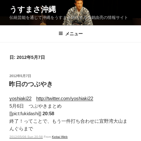
コ
うすまさ沖縄
ン
伝統芸能を通じて沖縄をうすまさ発信する当銘由亮の情報サイト
テ
ン
ツ
メニュー
へ
ス
キ
日:
2012年5月7日
ッ
プ
投
2012年5月7日
稿
昨日のつぶやき
日:
yoshiaki22
http://twitter.com/yoshiaki22
5月6日 つぶやきまとめ
[[pict:fukidashi]]
20:58
終了！ってことで、もう一件打ち合わせに宜野湾大山ま
んぐらまで
2012/05/06 Sun 20:58
From
Keitai Web