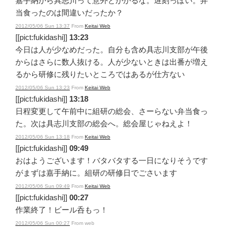
嘉手納から具志川って意外とかかるな。遅刻っぽい。弁
当食ったのは間違いだったか？
2012/05/06 Sun 13:37
From
Keitai Web
[[pict:fukidashi]]
13:23
今日は人が少なめだった。自分も含め具志川支部が午後
からはさらに数人抜ける。人が少ないときは出番が増え
るから研修に残りたいところではあるが仕方ない
2012/05/06 Sun 13:23
From
Keitai Web
[[pict:fukidashi]]
13:18
日程変更して午前中に組研の総会、さーらない弁当食っ
た。次は具志川支部の総会へ。総会屋じゃねえよ！
2012/05/06 Sun 13:18
From
Keitai Web
[[pict:fukidashi]]
09:49
おはようございます！バタバタする一日になりそうです
がまずは嘉手納に。組研の研修日でごさいます
2012/05/06 Sun 09:49
From
Keitai Web
[[pict:fukidashi]]
00:27
作業終了！ビール呑もっ！
2012/05/06 Sun 00:27
From web