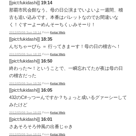
[[pict:fukidashi]]
19:14
那覇市民会館なう。母の日公演までいよいよ一週間、稽
古も追い込みです。本番はパレットなのでお間違いな
く！ぐすーよーめんそーちくぃみそーり！
2012/05/06 Sun 19:14
From
Keitai Web
[[pict:fukidashi]]
18:35
んぢちゃーびら ＝ 行ってきまーす！母の日の稽古へ！
2012/05/06 Sun 18:35
From
Keitai Web
[[pict:fukidashi]]
16:50
終わった〜！ということで、一瞬忘れてたが夜は母の日
の稽古だった
2012/05/06 Sun 16:50
From
Keitai Web
[[pict:fukidashi]]
16:05
432のC#っつーんですか？ちょっと成いるグァーシーして
みたけど
2012/05/06 Sun 16:05
From
Keitai Web
[[pict:fukidashi]]
16:01
さあそろそろ仲風の出番じゃき
2012/05/06 Sun 16:01
From
Keitai Web