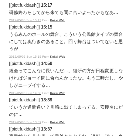
[[pict:fukidashi]]
15:17
研修終わらしてから来ても間に合いよったかもなあ…
2012/05/06 Sun 15:17
From
Keitai Web
[[pict:fukidashi]]
15:15
うるみんのホールの舞台、こういう公民館タイプの舞台
にしては奥行きのあること。回り舞台はついてないと思
うが
2012/05/06 Sun 15:15
From
Keitai Web
[[pict:fukidashi]]
14:58
総会ってこんなに長いんだ…。組研の方が日程変更しな
ければジョーイ間に合わんかったな。もう三時だし。や
しがニーブイする…
2012/05/06 Sun 14:58
From
Keitai Web
[[pict:fukidashi]]
13:39
ていうか道間違い？川崎に出てしまってる。安慶名にだ
のに…
2012/05/06 Sun 13:39
From
Keitai Web
[[pict:fukidashi]]
13:37