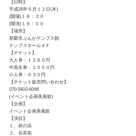
【日時】
平成26年６月１２日(木)
(開場)１８：３０
(開演)１９：００
【場所】
那覇市ぶんかテンブス館
テンブスホール４Ｆ
【チケット】
大人券：１２６０円
中高生券：１０５０円
小人券：６３０円
【チケット販売問い合わせ】
070-5810-6098
(イベント企画美風歌)
【企画】
イベント企画美風歌
【演目】
１、前の浜
２、谷茶前