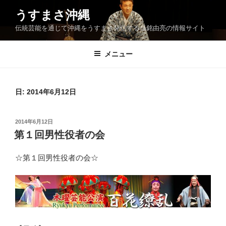
コ
うすまさ沖縄
ン
伝統芸能を通じて沖縄をうすまさ発信する当銘由亮の情報サイト
テ
ン
ツ
メニュー
へ
ス
キ
日:
2014年6月12日
ッ
プ
投
2014年6月12日
稿
第１回男性役者の会
日:
☆第１回男性役者の会☆