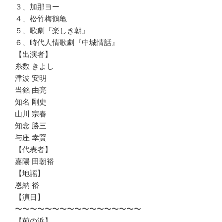
３、加那ヨー
４、松竹梅鶴亀
５、歌劇『楽しき朝』
６、時代人情歌劇『中城情話』
【出演者】
糸数 きよし
津波 安明
当銘 由亮
知名 剛史
山川 宗春
知念 勝三
与座 幸賢
【代表者】
嘉陽 田朝裕
【地謡】
恩納 裕
【演目】
〜〜〜〜〜〜〜〜〜〜〜〜〜〜〜〜〜
【前の浜】