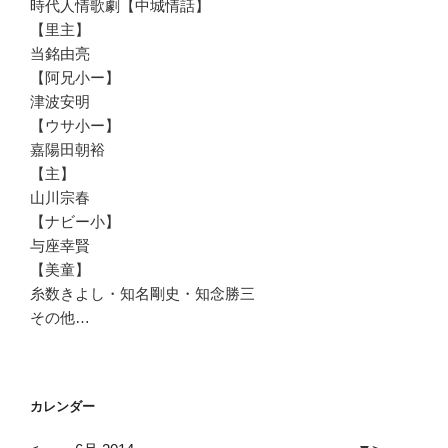
時代人情歌劇【中城情話】
【里主】
当銘由亮
【阿兄小ー】
津波安明
【ウサ小ー】
嘉陽田朝裕
【主】
山川宗春
【ナビー小】
与座幸賢
【美童】
糸数きよし・知名剛史・知念勝三
その他…
カレンダー