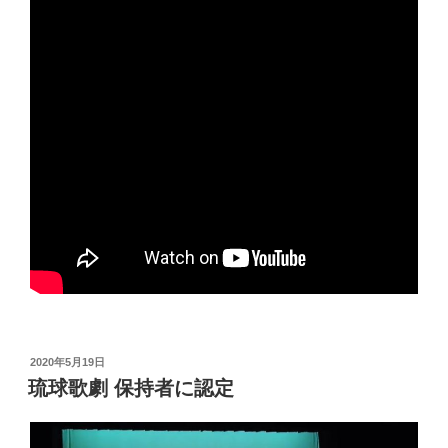
投
2020年5月19日
稿
琉球歌劇 保持者に認定
日: