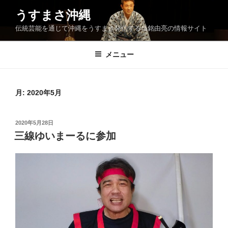
コ
うすまさ沖縄
ン
伝統芸能を通じて沖縄をうすまさ発信する当銘由亮の情報サイト
テ
ン
ツ
メニュー
へ
ス
キ
月:
2020年5月
ッ
プ
投
2020年5月28日
稿
三線ゆいまーるに参加
日: