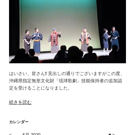
はいさい、皆さん❗ 見出しの通りでございますがこの度、
沖縄県指定無形文化財「琉球歌劇」技能保持者の追加認
定を受けることになりました。
“琉
続きを読む
球
歌
カレンダー
劇
保
<
5月 2020
▼
>