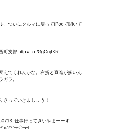
。ついにクルマに戻ってiPodで聞いて
西町支部
http://t.co/GgCnjlXR
変えてくれんかな。右折と直進が多いん
ラガラ。
りきっていきましょう！
co0713
: 仕事行ってきいやまーーす
だぁ??(┳◇┳)