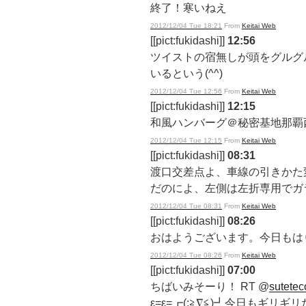
終了！寒いねえ
2012/12/04 Tue 18:21
From
Keitai Web
[[pict:fukidashi]]
12:56
ツイストの宿無しが頭をグルグル
いるという(^^)
2012/12/04 Tue 12:56
From
Keitai Web
[[pict:fukidashi]]
12:15
和風ハンバーグ＠秘密基地那覇
2012/12/04 Tue 12:15
From
Keitai Web
[[pict:fukidashi]]
08:31
渡口交差点よ、車線の引きかた
だのによ、左側は左折専用でガ
2012/12/04 Tue 08:31
From
Keitai Web
[[pict:fukidashi]]
08:26
おはようございます。今日もは
2012/12/04 Tue 08:26
From
Keitai Web
[[pict:fukidashi]]
07:00
ちばいみそーり！ RT @
sutete
ε=ε=┏(;≧∇≦)┛今日もギリギリ