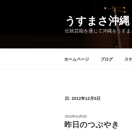
コ
ン
テ
うすまさ沖縄
ン
伝統芸能を通じて沖縄をうすま
ツ
へ
ス
キ
ホームページ
ブログ
ス
ッ
プ
日:
2012年12月5日
投
2012年12月5日
稿
昨日のつぶやき
日: