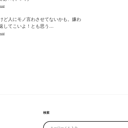
roid
けど人にモノ言わさせてないかも。嫌わ
返してこいよ！とも思う…
roid
検索