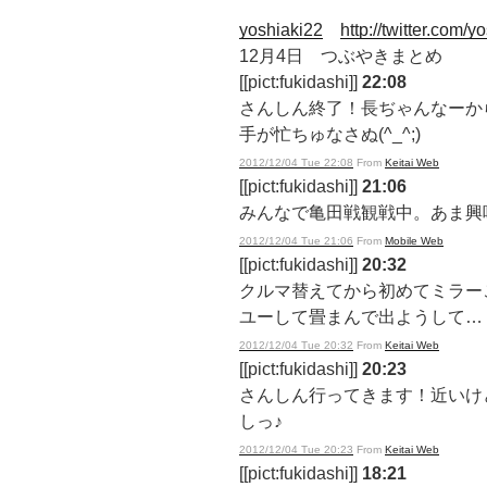
yoshiaki22
http://twitter.com/y
12月4日 つぶやきまとめ
[[pict:fukidashi]]
22:08
さんしん終了！長ぢゃんなーか
手が忙ちゅなさぬ(^_^;)
2012/12/04 Tue 22:08
From
Keitai Web
[[pict:fukidashi]]
21:06
みんなで亀田戦観戦中。あま興
2012/12/04 Tue 21:06
From
Mobile Web
[[pict:fukidashi]]
20:32
クルマ替えてから初めてミラーこ
ユーして畳まんで出ようして…
2012/12/04 Tue 20:32
From
Keitai Web
[[pict:fukidashi]]
20:23
さんしん行ってきます！近いけ
しっ♪
2012/12/04 Tue 20:23
From
Keitai Web
[[pict:fukidashi]]
18:21