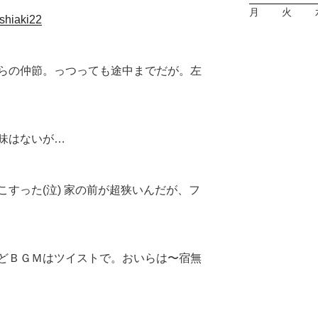
月
火
oshiaki22
らの仲節。っつっても途中までだが。左
味はないが…
すった(泣) 家の前が超狭いんだが、フ
どＢＧＭはツイストで。おいらは〜宿無