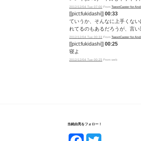
2012/12/04 Tue 07:00
From
TweetCaster for And
[[pict:fukidashi]]
00:33
ていうか、そんなに上手くない
れてるのもあるだろうが、言い
2012/12/04 Tue 00:33
From
TweetCaster for And
[[pict:fukidashi]]
00:25
寝よ
2012/12/04 Tue 00:25
From web
当銘由亮をフォロー！
F
T