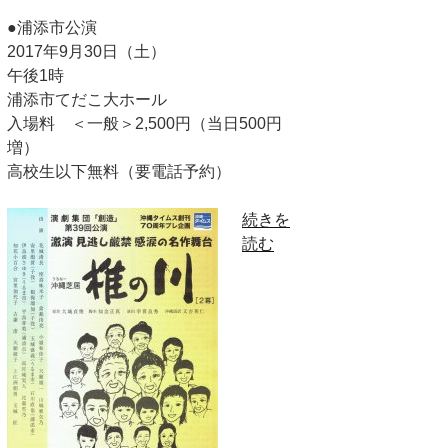
●浦添市公演
2017年9月30日（土）
午後1時
浦添市てだこ大ホール
入場料 ＜一般＞2,500円（当日500円
増）
高校生以下無料（要電話予約）
“椎
続きを
の
読む
川”
の