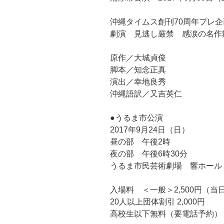
沖縄タイムス創刊70周年プレ企
劇演 見逃し厳禁 感涙の名作
原作／大城貞俊
脚本／知念正真
演出／幸地良秀
沖縄語訳／又吉英仁
●うるま市公演
2017年9月24日（日）
昼の部 午後2時
夜の部 午後6時30分
うるま市民芸術劇場 響ホール
入場料 ＜一般＞2,500円（当日
20人以上団体割引 2,000円
高校生以下無料（要電話予約）