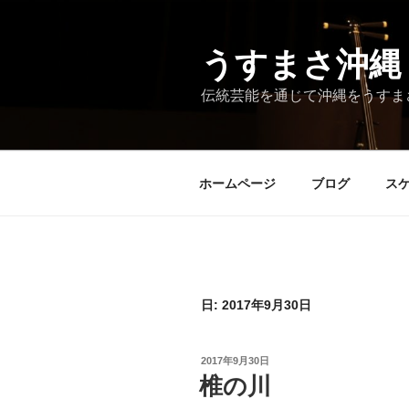
コ
ン
テ
うすまさ沖縄
ン
伝統芸能を通じて沖縄をうすま
ツ
へ
ス
キ
ホームページ
ブログ
ス
ッ
プ
日:
2017年9月30日
投
2017年9月30日
稿
椎の川
日: