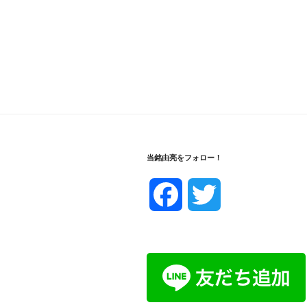
当銘由亮をフォロー！
F
T
a
w
c
i
e
t