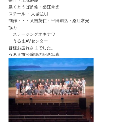
振竹・玉城盛義
島くとうば監修・桑江常光
スチール ・大城弘明
制作・・・又吉英仁・平田嗣弘・桑江常光
協カ
ステージングオキナワ
うるまAVセンター
皆様お疲れさまでした。
うるま市公演後の記念写真