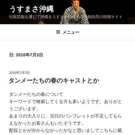
コ
うすまさ沖縄
ン
伝統芸能を通じて沖縄をうすまさ発信する当銘由亮の情報サイト
テ
ン
ツ
メニュー
へ
ス
キ
日:
2016年7月3日
ッ
プ
投
2016年7月3日
稿
タンメーたちの春のキャストとか
日:
タンメーたちの春について
キーワードで検索してくる方も多いようです。ありがと
うございます。
あまりの大入りに、当日のパンフレットが不足してもら
えなかったお客さんもいたそうです。
配役とかが分からなかったかなと思いましてこちらに載