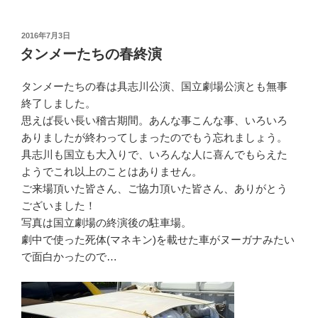
投
2016年7月3日
稿
タンメーたちの春終演
日:
タンメーたちの春は具志川公演、国立劇場公演とも無事
終了しました。
思えば長い長い稽古期間。あんな事こんな事、いろいろ
ありましたが終わってしまったのでもう忘れましょう。
具志川も国立も大入りで、いろんな人に喜んでもらえた
ようでこれ以上のことはありません。
ご来場頂いた皆さん、ご協力頂いた皆さん、ありがとう
ございました！
写真は国立劇場の終演後の駐車場。
劇中で使った死体(マネキン)を載せた車がヌーガナみたい
で面白かったので…