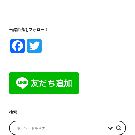
当銘由亮をフォロー！
F
T
a
w
c
i
e
t
b
t
検索
o
e
o
r