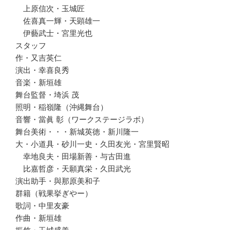
上原信次・玉城匠
佐喜真一輝・天顕雄一
伊藝武士・宮里光也
スタッフ
作・又吉英仁
演出・幸喜良秀
音楽・新垣雄
舞台監督・埼浜 茂
照明・稲嶺隆（沖縄舞台）
音響・當眞 彰（ワークステージラボ）
舞台美術・・・新城英徳・新川隆一
大・小道具・砂川一史・久田友光・宮里賢昭
幸地良夫・田場新善・与古田進
比嘉哲彦・天願真栄・久田武光
演出助手・與那原美和子
群籍（戦果挙ぎやー）
歌詞・中里友豪
作曲・新垣雄