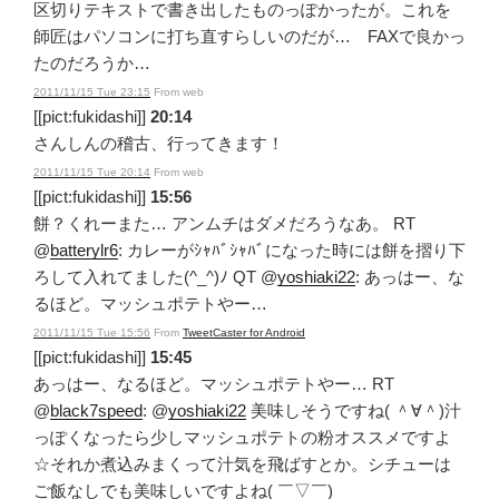
区切りテキストで書き出したものっぽかったが。これを
師匠はパソコンに打ち直すらしいのだが… FAXで良かっ
たのだろうか…
2011/11/15 Tue 23:15
From web
[[pict:fukidashi]]
20:14
さんしんの稽古、行ってきます！
2011/11/15 Tue 20:14
From web
[[pict:fukidashi]]
15:56
餅？くれーまた… アンムチはダメだろうなあ。 RT
@
batterylr6
: カレーがｼｬﾊﾞｼｬﾊﾞになった時には餅を摺り下
ろして入れてました(^_^)ﾉ QT @
yoshiaki22
: あっはー、な
るほど。マッシュポテトやー…
2011/11/15 Tue 15:56
From
TweetCaster for Android
[[pict:fukidashi]]
15:45
あっはー、なるほど。マッシュポテトやー… RT
@
black7speed
: @
yoshiaki22
美味しそうですね( ＾∀＾)汁
っぽくなったら少しマッシュポテトの粉オススメですよ
☆それか煮込みまくって汁気を飛ばすとか。シチューは
ご飯なしでも美味しいですよね( ￣▽￣)