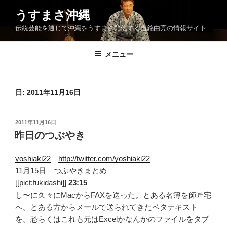
コ
うすまさ沖縄
ン
伝統芸能を通じて沖縄をうすまさ発信する当銘由亮の情報サイト
テ
ン
ツ
メニュー
へ
ス
キ
日:
2011年11月16日
ッ
プ
投
2011年11月16日
稿
昨日のつぶやき
日:
yoshiaki22
http://twitter.com/yoshiaki22
11月15日 つぶやきまとめ
[[pict:fukidashi]]
23:15
し〜に久々にMacからFAXを送った。とある名簿を師匠宅
へ。とある方からメールで送られてきたベタテキスト
を。恐らくはこれも元はExcelかなんかのファイルをタブ