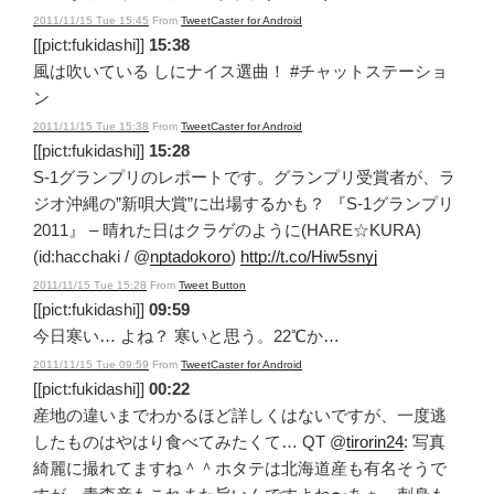
2011/11/15 Tue 15:45
From
TweetCaster for Android
[[pict:fukidashi]]
15:38
風は吹いている しにナイス選曲！ #チャットステーショ
ン
2011/11/15 Tue 15:38
From
TweetCaster for Android
[[pict:fukidashi]]
15:28
S-1グランプリのレポートです。グランプリ受賞者が、ラ
ジオ沖縄の”新唄大賞”に出場するかも？ 『S-1グランプリ
2011』 – 晴れた日はクラゲのように(HARE☆KURA)
(id:hacchaki / @
nptadokoro
)
http://t.co/Hiw5snyj
2011/11/15 Tue 15:28
From
Tweet Button
[[pict:fukidashi]]
09:59
今日寒い… よね？ 寒いと思う。22℃か…
2011/11/15 Tue 09:59
From
TweetCaster for Android
[[pict:fukidashi]]
00:22
産地の違いまでわかるほど詳しくはないですが、一度逃
したものはやはり食べてみたくて… QT @
tirorin24
: 写真
綺麗に撮れてますね＾＾ホタテは北海道産も有名そうで