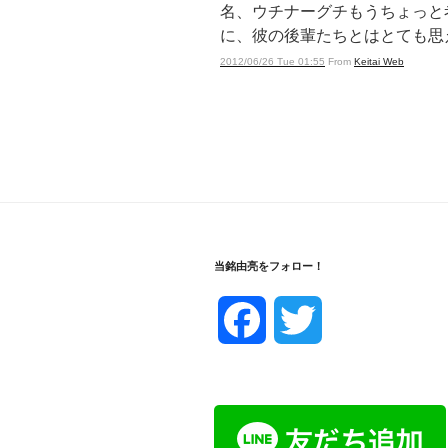
名、ウチナーグチもうちょっと
に、彼の後輩たちとはとても思
2012/06/26 Tue 01:55
From
Keitai Web
当銘由亮をフォロー！
F
T
a
w
c
i