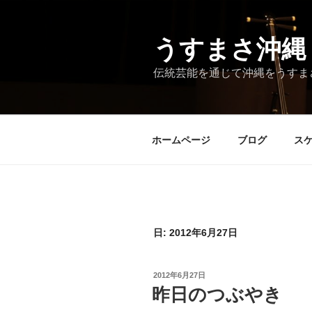
コ
ン
テ
うすまさ沖縄
ン
伝統芸能を通じて沖縄をうすま
ツ
へ
ス
キ
ホームページ
ブログ
ス
ッ
プ
日:
2012年6月27日
投
2012年6月27日
稿
昨日のつぶやき
日: