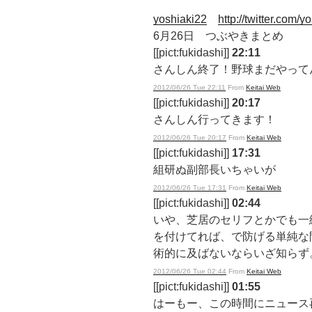
yoshiaki22
http://twitter.com/y
6月26日 つぶやきまとめ
[[pict:fukidashi]]
22:11
さんしん終了！野球まだやって
2012/06/26 Tue 22:11
From
Keitai Web
[[pict:fukidashi]]
20:17
さんしん行ってきます！
2012/06/26 Tue 20:17
From
Keitai Web
[[pict:fukidashi]]
17:31
組研ぬ副部長いちゃいが
2012/06/26 Tue 17:31
From
Keitai Web
[[pict:fukidashi]]
02:44
いや、芝居のセリフとかでも一
を付けてれば、で防げる単純な
術的に及ばないならいざ知らず
2012/06/26 Tue 02:44
From
Keitai Web
[[pict:fukidashi]]
01:55
はーもー、この時間にニュース