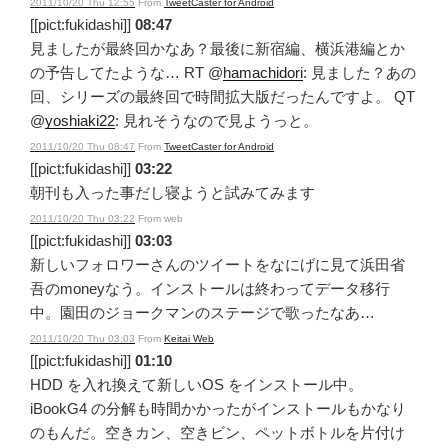
2011/10/20 Thu 12:55
From
TweetCaster for Android
[[pict:fukidashi]]
08:47
見ましたが最終回かなあ？最後に新宿編、横浜港編とか
の予告してたような… RT @
hamachidori
: 見ました？あの
回、シリーズの最終回で時間拡大版だったんですよ。 QT
@
yoshiaki22
: 見れそうなので見ようっと。
2011/10/20 Thu 08:47
From
TweetCaster for Android
[[pict:fukidashi]]
03:22
朝刊も入った事だし寝ようと試みてみます
2011/10/20 Thu 03:22
From web
[[pict:fukidashi]]
03:03
新しいフォロワーさんのツイートをなにげに見て浜田省
吾のmoneyなう。インストールは終わってデータ移行
中。園田のジョークマンのステージで歌ったなあ…
2011/10/20 Thu 03:03
From
Keitai Web
[[pict:fukidashi]]
01:10
HDD を入れ換えて新しいOS をインストール中。
iBookG4 の分解も時間かかったがインストールもかなり
のもんだ。空きカン、空きビン、ペットボトルを片付け