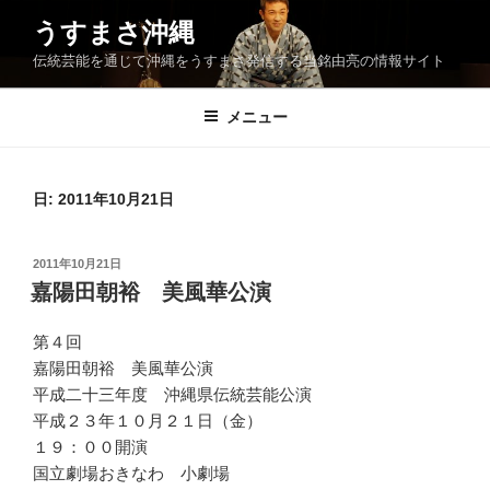
コ
うすまさ沖縄
ン
伝統芸能を通じて沖縄をうすまさ発信する当銘由亮の情報サイト
テ
ン
ツ
メニュー
へ
ス
キ
日:
2011年10月21日
ッ
プ
投
2011年10月21日
稿
嘉陽田朝裕 美風華公演
日:
第４回
嘉陽田朝裕 美風華公演
平成二十三年度 沖縄県伝統芸能公演
平成２３年１０月２１日（金）
１９：００開演
国立劇場おきなわ 小劇場