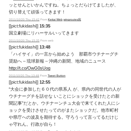
ッとせんといかんですね。ちょっとだらけてましたが、
切り替えて頑張ってきます！
2011/10/20 Thu 15:42
From
Keitai Web
wingroutes宛
[[pict:fukidashi]]
15:35
国立劇場にリハーサルいってきます
2011/10/20 Thu 15:35
From web
[[pict:fukidashi]]
13:48
「ハイサイ」の一言から始めよう 那覇市ウチナーグチ
奨励へ – 琉球新報 – 沖縄の新聞、地域のニュース
http://t.co/OwG0sUog
2011/10/20 Thu 13:48
From
Tweet Button
[[pict:fukidashi]]
12:55
“大会に参加した６０代の県系人 が、県内の同世代の人が
ウチナーグチを話せな いことにショックを受けたとの新
聞記事”だとか。ウチナーンチュ大会で来てくれた人にシ
ョックを受けさせたってのがまたショックだ。他市町村
や県庁への波及を期待する。守ろうって言ってるだけじ
ゃ守れん。行政が自ら！