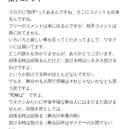
日:
ブログに”拍手”ってあるんですね、そこにコメントも出来
るんですね。
フツーのコメントは表に出るんですが、拍手コメントは
表に出てません。
いろいろと嬉しい事を言ってくださってまして、ワタク
シには届いてます。
どこの誰かも分かりませんが、ありがとうございます。
頑張る時は頑張るんだけど、怠ける時はシタタカ怠ける
わけですよ。
というか怠けてる時がほとんどなんですが…
でもさ、舞台やる人間て究極はそれじゃないかなとも思
う訳ですよ。
“究極は” ですよ。
ワタクシみたいに中途半端な舞台人にはまだまだ及びま
せんが、目指す所としては、
頑張る時は頑張る（舞台の本番の時）
怠ける時は怠ける（舞台以外はサイテーの人間でもい