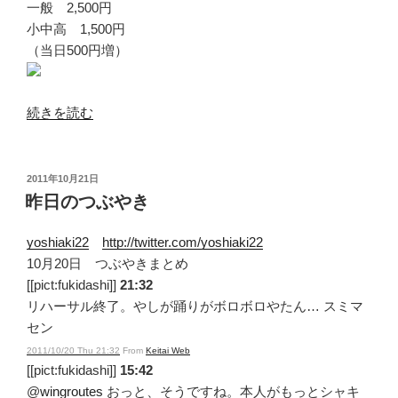
一般 2,500円
小中高 1,500円
（当日500円増）
“嘉
続きを読む
陽
田
朝
投
2011年10月21日
稿
裕
昨日のつぶやき
日:
美
風
yoshiaki22
http://twitter.com/yoshiaki22
華
10月20日 つぶやきまとめ
公
[[pict:fukidashi]]
21:32
演”
リハーサル終了。やしが踊りがボロボロやたん… スミマ
の
セン
2011/10/20 Thu 21:32
From
Keitai Web
[[pict:fukidashi]]
15:42
@
wingroutes
おっと、そうですね。本人がもっとシャキ