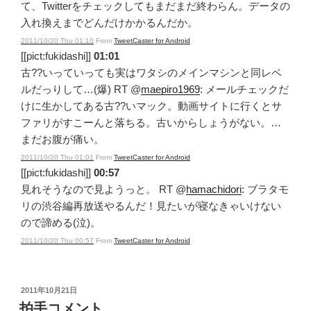
て、Twitterをチェックしてもまだまだ終わらん。データの
入れ換えまでどんだけかかるんだか。
2011/10/20 Thu 01:10
From
TweetCaster for Android
[[pict:fukidashi]]
01:01
古??いっていっても実はワタシのメインマシンと同レベ
ルだっりして…(爆) RT @
maepiro1969
: メールチェックだ
けに生かしてある古??いマック。動画サイトに行くとサ
ファリがすこーんと落ちる。古いからしょうがない。…
まだお腹が痛い。
2011/10/20 Thu 01:01
From
TweetCaster for Android
[[pict:fukidashi]]
00:57
見れそうなので見ようっと。 RT @
hamachidori
: ブラタモ
リの渋谷編再放送やるんだ！見たいが寝なきゃいけない
ので諦める(泣)。
2011/10/20 Thu 00:57
From
TweetCaster for Android
投
2011年10月21日
稿
拍手コメント