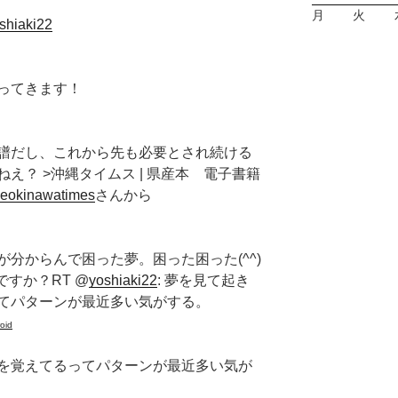
月
火
oshiaki22
ってきます！
譜だし、これから先も必要とされ続ける
え？ >沖縄タイムス | 県産本 電子書籍
heokinawatimes
さんから
分からんで困った夢。困った困った(^^)
ですか？RT @
yoshiaki22
: 夢を見て起き
てパターンが最近多い気がする。
oid
を覚えてるってパターンが最近多い気が