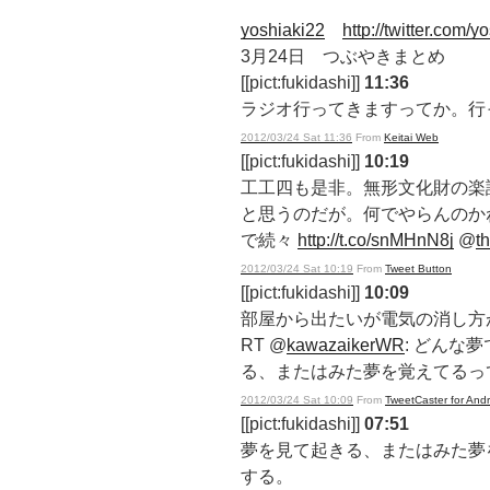
yoshiaki22
http://twitter.com/y
3月24日 つぶやきまとめ
[[pict:fukidashi]]
11:36
ラジオ行ってきますってか。行
2012/03/24 Sat 11:36
From
Keitai Web
[[pict:fukidashi]]
10:19
工工四も是非。無形文化財の楽
と思うのだが。何でやらんのかね
で続々
http://t.co/snMHnN8j
@
t
2012/03/24 Sat 10:19
From
Tweet Button
[[pict:fukidashi]]
10:09
部屋から出たいが電気の消し方が
RT @
kawazaikerWR
: どんな夢
る、またはみた夢を覚えてるっ
2012/03/24 Sat 10:09
From
TweetCaster for Andr
[[pict:fukidashi]]
07:51
夢を見て起きる、またはみた夢
する。