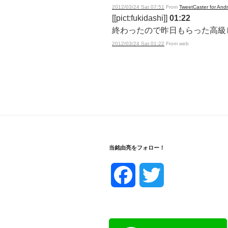
2012/03/24 Sat 07:51
From
TweetCaster for Andr
[[pict:fukidashi]]
01:22
終わったので昨日もらった高級
2012/03/24 Sat 01:22
From web
当銘由亮をフォロー！
F
T
a
w
c
i