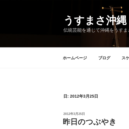
コ
ン
テ
うすまさ沖縄
ン
伝統芸能を通じて沖縄をうすま
ツ
へ
ス
キ
ホームページ
ブログ
ス
ッ
プ
日:
2012年3月25日
投
2012年3月25日
稿
昨日のつぶやき
日: