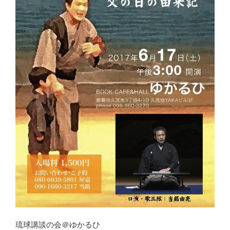
琉球講談の会＠ゆかるひ