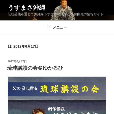
コ
うすまさ沖縄
ン
伝統芸能を通じて沖縄をうすまさ発信する当銘由亮の情報サイト
テ
ン
ツ
メニュー
へ
ス
キ
日:
2017年6月17日
ッ
プ
投
2017年6月17日
稿
琉球講談の会＠ゆかるひ
日: