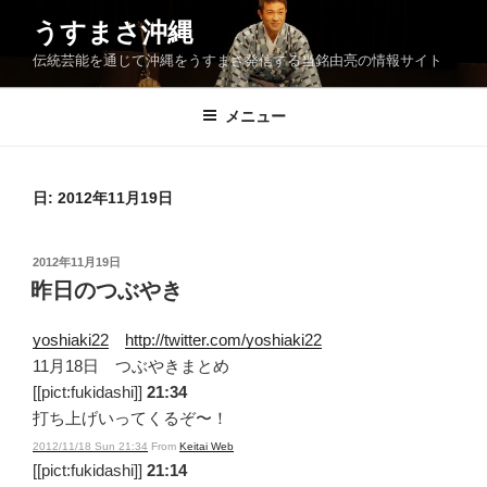
コ
うすまさ沖縄
ン
伝統芸能を通じて沖縄をうすまさ発信する当銘由亮の情報サイト
テ
ン
ツ
メニュー
へ
ス
キ
日:
2012年11月19日
ッ
プ
投
2012年11月19日
稿
昨日のつぶやき
日:
yoshiaki22
http://twitter.com/yoshiaki22
11月18日 つぶやきまとめ
[[pict:fukidashi]]
21:34
打ち上げいってくるぞ〜！
2012/11/18 Sun 21:34
From
Keitai Web
[[pict:fukidashi]]
21:14