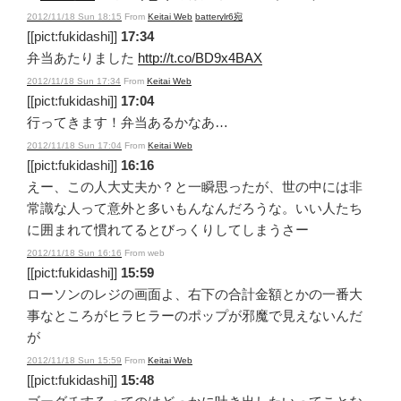
2012/11/18 Sun 18:15
From
Keitai Web
batterylr6宛
[[pict:fukidashi]]
17:34
弁当あたりました
http://t.co/BD9x4BAX
2012/11/18 Sun 17:34
From
Keitai Web
[[pict:fukidashi]]
17:04
行ってきます！弁当あるかなあ…
2012/11/18 Sun 17:04
From
Keitai Web
[[pict:fukidashi]]
16:16
えー、この人大丈夫か？と一瞬思ったが、世の中には非
常識な人って意外と多いもんなんだろうな。いい人たち
に囲まれて慣れてるとびっくりしてしまうさー
2012/11/18 Sun 16:16
From web
[[pict:fukidashi]]
15:59
ローソンのレジの画面よ、右下の合計金額とかの一番大
事なところがヒラヒラーのポップが邪魔で見えないんだ
が
2012/11/18 Sun 15:59
From
Keitai Web
[[pict:fukidashi]]
15:48