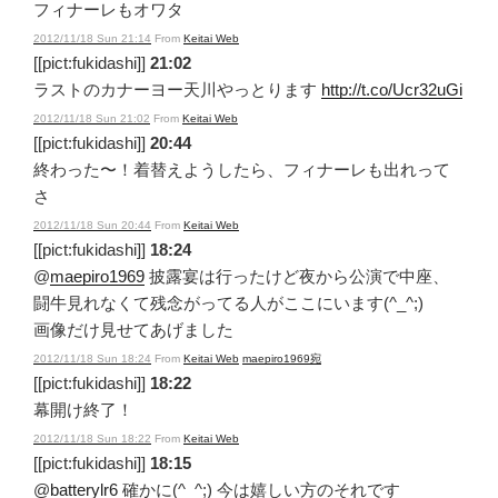
フィナーレもオワタ
2012/11/18 Sun 21:14
From
Keitai Web
[[pict:fukidashi]]
21:02
ラストのカナーヨー天川やっとります
http://t.co/Ucr32uGi
2012/11/18 Sun 21:02
From
Keitai Web
[[pict:fukidashi]]
20:44
終わった〜！着替えようしたら、フィナーレも出れって
さ
2012/11/18 Sun 20:44
From
Keitai Web
[[pict:fukidashi]]
18:24
@
maepiro1969
披露宴は行ったけど夜から公演で中座、
闘牛見れなくて残念がってる人がここにいます(^_^;)
画像だけ見せてあげました
2012/11/18 Sun 18:24
From
Keitai Web
maepiro1969宛
[[pict:fukidashi]]
18:22
幕開け終了！
2012/11/18 Sun 18:22
From
Keitai Web
[[pict:fukidashi]]
18:15
@
batterylr6
確かに(^_^;) 今は嬉しい方のそれです