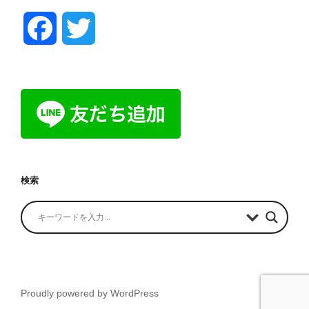
F
T
a
w
c
i
e
t
b
t
検索
o
e
o
r
k
Proudly powered by WordPress