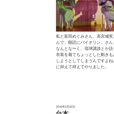
私と富田めぐみさん、高宮城実
んで、朗読にバイオリン、さん
なんとな〜く、琉球講談とか語
衣装を着てちょっとした動きも
しようとしてしまうんですよね
に抑えて抑えてやりました。
投
2016年2月25日
稿
台本