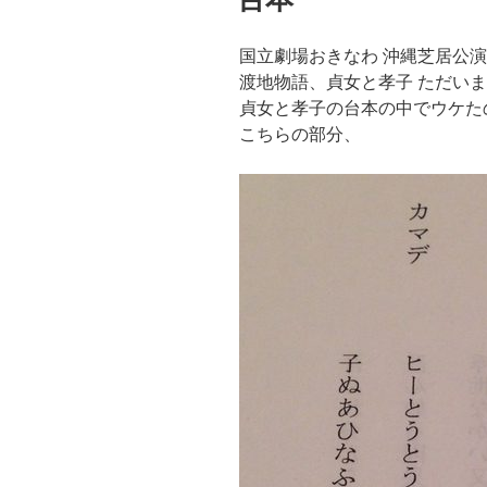
日:
国立劇場おきなわ 沖縄芝居公演
渡地物語、貞女と孝子 ただい
貞女と孝子の台本の中でウケた
こちらの部分、