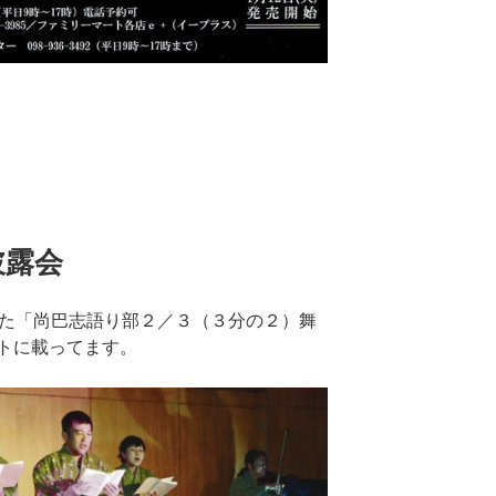
披露会
れた「尚巴志語り部２／３（３分の２）舞
トに載ってます。