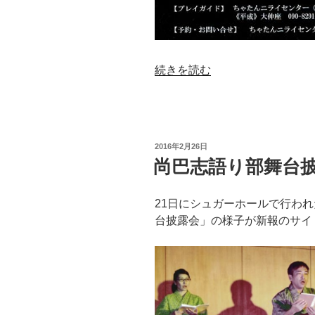
“丘
続きを読む
の
一
本
松”
投
2016年2月26日
の
稿
尚巴志語り部舞台
日:
21日にシュガーホールで行わ
台披露会」の様子が新報のサイ