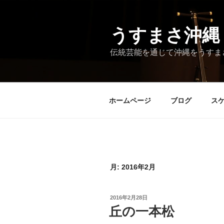
コ
ン
テ
うすまさ沖縄
ン
伝統芸能を通じて沖縄をうすま
ツ
へ
ス
キ
ホームページ
ブログ
ス
ッ
プ
月:
2016年2月
投
2016年2月28日
稿
丘の一本松
日: