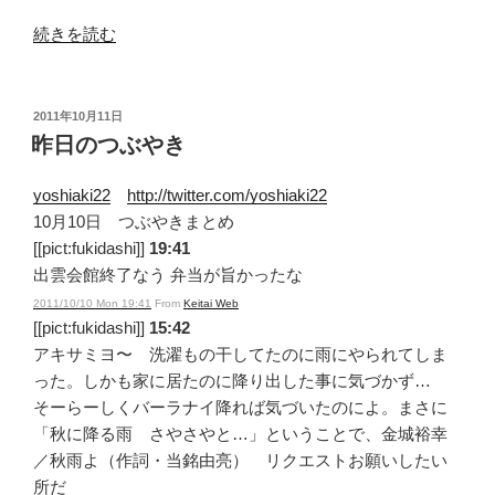
“第
続きを読む
26
回
コ
投
2011年10月11日
稿
ザ
昨日のつぶやき
日:
名
物
yoshiaki22
http://twitter.com/yoshiaki22
「毛
10月10日 つぶやきまとめ
遊
[[pict:fukidashi]]
19:41
び
出雲会館終了なう 弁当が旨かったな
コ
2011/10/10 Mon 19:41
From
Keitai Web
ン
[[pict:fukidashi]]
15:42
サ
アキサミヨ〜 洗濯もの干してたのに雨にやられてしま
ー
った。しかも家に居たのに降り出した事に気づかず…
ト」”
そーらーしくバーラナイ降れば気づいたのによ。まさに
の
「秋に降る雨 さやさやと…」ということで、金城裕幸
／秋雨よ（作詞・当銘由亮） リクエストお願いしたい
所だ