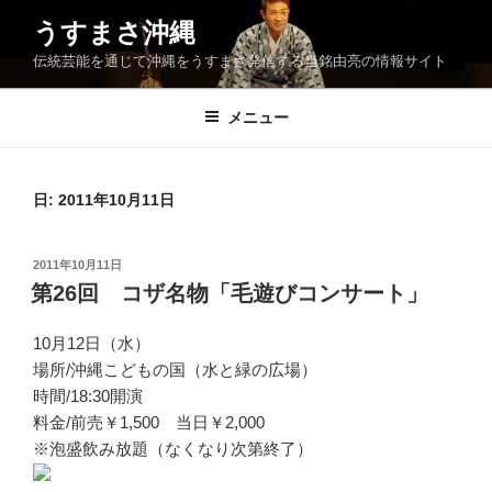
コ
うすまさ沖縄
ン
伝統芸能を通じて沖縄をうすまさ発信する当銘由亮の情報サイト
テ
ン
ツ
メニュー
へ
ス
キ
日:
2011年10月11日
ッ
プ
投
2011年10月11日
稿
第26回 コザ名物「毛遊びコンサート」
日:
10月12日（水）
場所/沖縄こどもの国（水と緑の広場）
時間/18:30開演
料金/前売￥1,500 当日￥2,000
※泡盛飲み放題（なくなり次第終了）