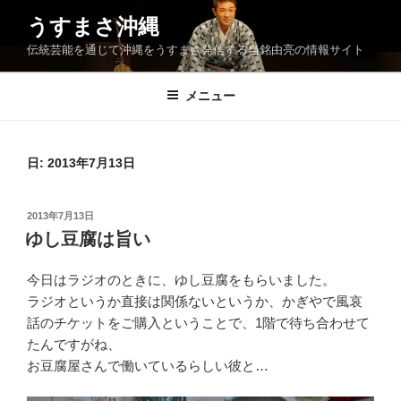
コ
うすまさ沖縄
ン
伝統芸能を通じて沖縄をうすまさ発信する当銘由亮の情報サイト
テ
ン
ツ
メニュー
へ
ス
キ
日:
2013年7月13日
ッ
プ
投
2013年7月13日
稿
ゆし豆腐は旨い
日:
今日はラジオのときに、ゆし豆腐をもらいました。
ラジオというか直接は関係ないというか、かぎやで風哀
話のチケットをご購入ということで、1階で待ち合わせて
たんですがね、
お豆腐屋さんで働いているらしい彼と…