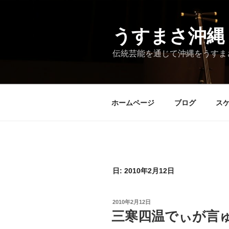
コ
ン
テ
うすまさ沖縄
ン
伝統芸能を通じて沖縄をうすま
ツ
へ
ス
キ
ホームページ
ブログ
ス
ッ
プ
日:
2010年2月12日
投
2010年2月12日
稿
三寒四温でぃが言
日: