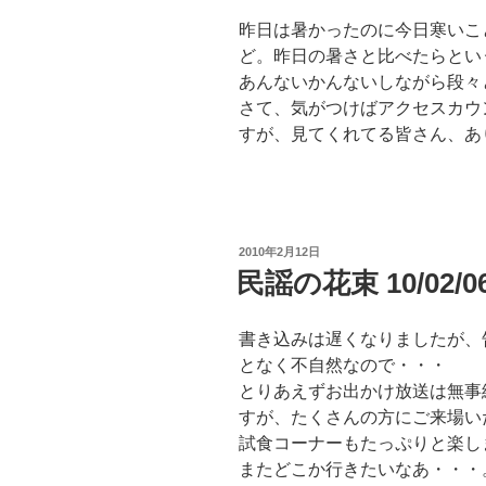
昨日は暑かったのに今日寒いこ
ど。昨日の暑さと比べたらとい
あんないかんないしながら段々
さて、気がつけばアクセスカウン
すが、見てくれてる皆さん、あ
投
2010年2月12日
稿
民謡の花束 10/02/0
日:
書き込みは遅くなりましたが、
となく不自然なので・・・
とりあえずお出かけ放送は無事
すが、たくさんの方にご来場い
試食コーナーもたっぷりと楽し
またどこか行きたいなあ・・・