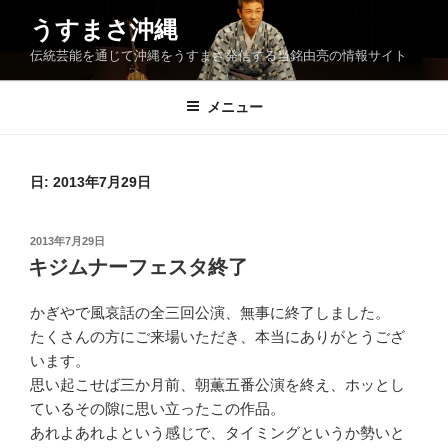
コ
うすまさ沖縄
ン
伝統芸能を通じて沖縄をうすまさ発信する当銘由亮の情報サイト
テ
ン
ツ
メニュー
へ
ス
キ
日:
2013年7月29日
ッ
プ
投
2013年7月29日
稿
キジムナーフェスタ終了
日:
かぎやで風哀話の全三回公演、無事に終了しました。
たくさんの方にご来場いただき、本当にありがとうござ
います。
思い起こせば三か月前、朝薫五番公演を終え、ホッとし
ているその隙に思い立ったこの作品。
あれよあれよという感じで、タイミングというか勢いと