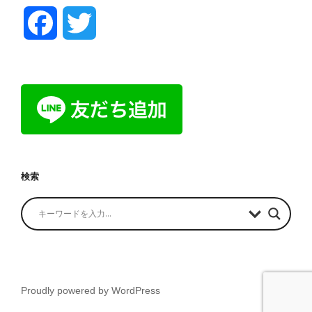
F
T
a
w
c
i
e
t
b
t
検索
o
e
o
r
k
Proudly powered by WordPress