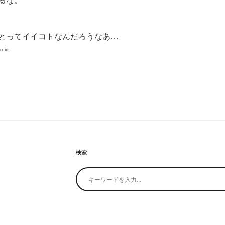
るな。
とってイイコトなんだろうなあ…
roid
検索