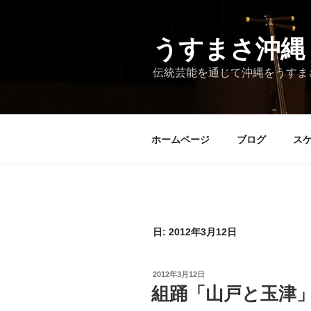
コ
ン
テ
うすまさ沖縄
ン
伝統芸能を通じて沖縄をうすま
ツ
へ
ス
キ
ホームページ
ブログ
ス
ッ
プ
日:
2012年3月12日
投
2012年3月12日
稿
組踊「山戸と玉津
日: