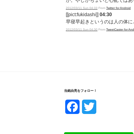
が。やしがちょいと心配ではあ
2012/03/11 Sun 04:33
From
Twitter for Android
[[pict:fukidashi]]
04:30
早寝早起きというのは人の体に
2012/03/11 Sun 04:30
From
TweetCaster for And
当銘由亮をフォロー！
F
T
a
w