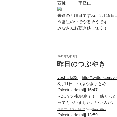
西掟・・・宇座仁一
来週の月曜日ですね、3月19日1
う番組の中でやるそうです。
みなさんお聴き逃し無く！
投
2012年3月12日
稿
昨日のつぶやき
日:
yoshiaki22
http://twitter.com/y
3月11日 つぶやきまとめ
[[pict:fukidashi]]
16:47
RBCでの収録終了！一緒だっ
ってもらいました。いい人だ…
2012/03/11 Sun 16:47
From
Keitai Web
[[pict:fukidashi]]
13:59