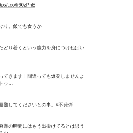
ttp://t.co/Ii60zPhE
ぷり。飯でも食うか
たどり着くという能力を身につけねばい
ってきます！間違っても爆発しませんよ
トゥ…
避難してくださいとの事。#不発弾
避難の時間にはもう出掛けてるとは思う