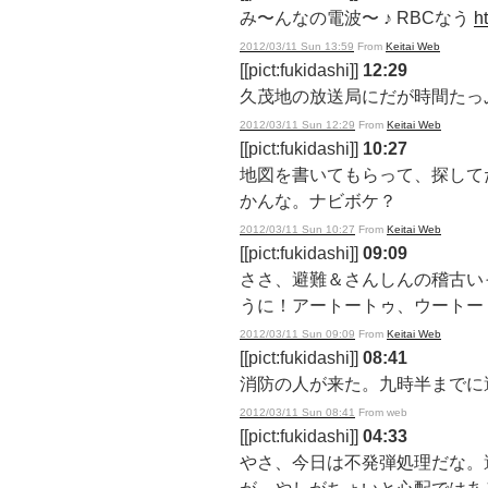
み〜んなの電波〜 ♪ RBCなう
h
2012/03/11 Sun 13:59
From
Keitai Web
[[pict:fukidashi]]
12:29
久茂地の放送局にだが時間たっ
2012/03/11 Sun 12:29
From
Keitai Web
[[pict:fukidashi]]
10:27
地図を書いてもらって、探して
かんな。ナビボケ？
2012/03/11 Sun 10:27
From
Keitai Web
[[pict:fukidashi]]
09:09
ささ、避難＆さんしんの稽古い
うに！アートートゥ、ウートー
2012/03/11 Sun 09:09
From
Keitai Web
[[pict:fukidashi]]
08:41
消防の人が来た。九時半までに
2012/03/11 Sun 08:41
From web
[[pict:fukidashi]]
04:33
やさ、今日は不発弾処理だな。