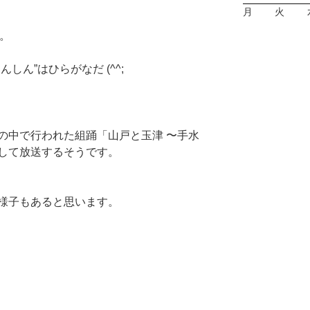
月
火
。
しん”はひらがなだ (^^;
の中で行われた組踊「山戸と玉津 〜手水
して放送するそうです。
様子もあると思います。