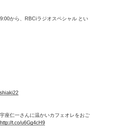
9:00から、RBCiラジオスペシャル とい
oshiaki22
た宇座仁一さんに温かいカフェオレをおご
http://t.co/u6Gg4cH9