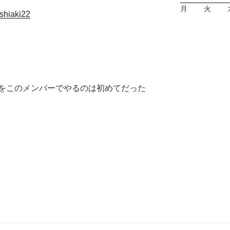
月
火
oshiaki22
をこのメンバーでやるのは初めてだった