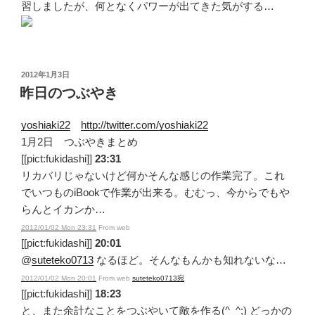
習しましたが、何となくパワーが出てきた気がする…
投
2012年1月3日
稿
昨日のつぶやき
日:
yoshiaki22
http://twitter.com/yoshiaki22
1月2日 つぶやきまとめ
[[pict:fukidashi]]
23:31
リカバリじゃないけど何かそんな感じの作業完了。これ
でいつものiBookで作業が出来る。むむっ、今からでもや
らんとイカンか…
2012/01/02 Mon 23:31
From web
[[pict:fukidashi]]
20:01
@
suteteko0713
なるほど。そんなもんかも知れないな…
2012/01/02 Mon 20:01
From web
suteteko0713宛
[[pict:fukidashi]]
18:23
と、また余計なことをつぶやいて敵を作る(^_^;) どっかの