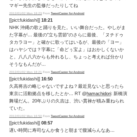
マギー先生の監修だったりしてね
2012/01/02 Mon 18:23
From
TweetCaster for Android
[[pict:fukidashi]]
18:21
NHK 沖縄の歌と踊りを見た。いい舞台だった。やしがま
た字幕が… 最後の”立ち雲節”のさらに最後、「ヌチドゥ
タカラヨー」と確かに歌ってはいるが、最後の「ヨー」
はハヤシでは？字幕に「命どぅ宝よ」はおかしくないか
と。八八八六からも外れるし、ちょっと考えれば分かり
そうなもんだが…
2012/01/02 Mon 18:21
From
TweetCaster for Android
[[pict:fukidashi]]
16:50
久高将吉の略じゃないですよね？最近見ないと思ったら
東京に活動拠点を移したとか… RT @
hamachidori
: 新橋演
舞場だん。20年ぶりの久吉は、渋い貫禄が積み重ねられ
ていた。
2012/01/02 Mon 16:50
From
TweetCaster for Android
[[pict:fukidashi]]
08:57
遅い時間に寿司なんか食うと朝まで腹減らんなあ…