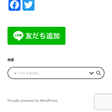
F
T
a
w
c
i
e
t
b
t
検索
o
e
o
r
k
Proudly powered by WordPress