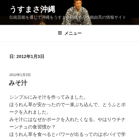
コ
うすまさ沖縄
ン
伝統芸能を通じて沖縄をうすまさ発信する当銘由亮の情報サイト
テ
ン
ツ
メニュー
へ
ス
キ
日:
2012年1月3日
ッ
プ
投
2012年1月3日
稿
みそ汁
日:
シンプルにみそ汁を作ってみました。
ほうれん草が安かったので一束ぶち込んで、とうふとポ
ークを入れました。
みそ汁にはなぜかポークを入れたくなる。やはりウチナ
ーンチュの食習慣か？
ほうれん草を食べるとパワーが出るってのはポパイで学