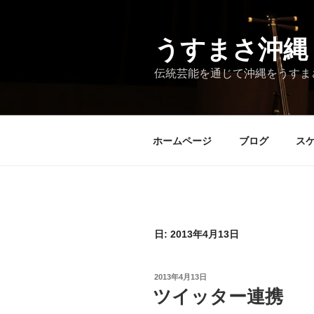
コ
ン
テ
うすまさ沖縄
ン
伝統芸能を通じて沖縄をうすま
ツ
へ
ス
キ
ホームページ
ブログ
ス
ッ
プ
日:
2013年4月13日
投
2013年4月13日
稿
ツイッター連携
日: