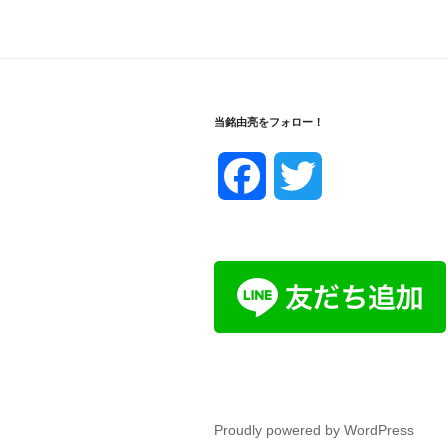
当銘由亮をフォロー！
F
T
a
w
c
i
e
t
b
t
o
e
Proudly powered by WordPress