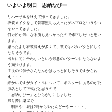
稿
いよいよ明日 恩納なびー
日:
リハーサルを終えて帰ってきました。
衣装メイクをして音響照明も入ったゲネプロというやつ
をやってきました。
何カ所か気になる所も見つかったので修正したいと思い
ます。
思ったより衣装替えが多くて、裏ではバタバタと忙しく
なりそうです。
出番に間に合わないという最悪のパターンにならないよ
う頑張ります。
主役の和佳子さんなんかはもっと忙しそうですからね
え・・・
細かいですがタイトルについて、ポスターにあるのが公
演名として正式だと思うので
「恩納なびー」とひらがなにしました。
帰り際に楽屋で
「明日や 昼は2時からやたんどーやー・・・」