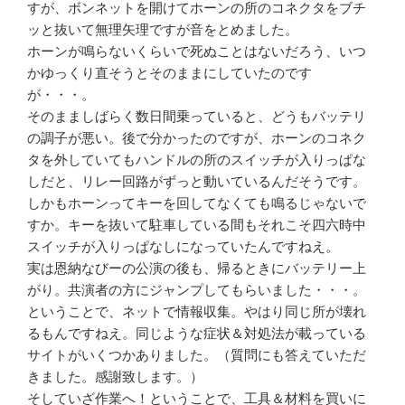
すが、ボンネットを開けてホーンの所のコネクタをブチ
ッと抜いて無理矢理ですが音をとめました。
ホーンが鳴らないくらいで死ぬことはないだろう、いつ
かゆっくり直そうとそのままにしていたのです
が・・・。
そのまましばらく数日間乗っていると、どうもバッテリ
の調子が悪い。後で分かったのですが、ホーンのコネク
タを外していてもハンドルの所のスイッチが入りっぱな
しだと、リレー回路がずっと動いているんだそうです。
しかもホーンってキーを回してなくても鳴るじゃないで
すか。キーを抜いて駐車している間もそれこそ四六時中
スイッチが入りっぱなしになっていたんですねえ。
実は恩納なびーの公演の後も、帰るときにバッテリー上
がり。共演者の方にジャンプしてもらいました・・・。
ということで、ネットで情報収集。やはり同じ所が壊れ
るもんですねえ。同じような症状＆対処法が載っている
サイトがいくつかありました。（質問にも答えていただ
きました。感謝致します。）
そしていざ作業へ！ということで、工具＆材料を買いに