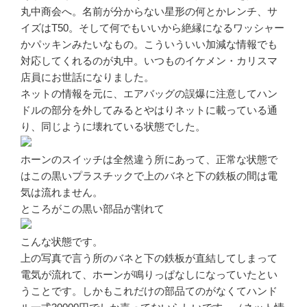
丸中商会へ。名前が分からない星形の何とかレンチ、サ
イズはT50。そして何でもいいから絶縁になるワッシャー
かパッキンみたいなもの。こういういい加減な情報でも
対応してくれるのが丸中。いつものイケメン・カリスマ
店員にお世話になりました。
ネットの情報を元に、エアバッグの誤爆に注意してハン
ドルの部分を外してみるとやはりネットに載っている通
り、同じように壊れている状態でした。
ホーンのスイッチは全然違う所にあって、正常な状態で
はこの黒いプラスチックで上のバネと下の鉄板の間は電
気は流れません。
ところがこの黒い部品が割れて
こんな状態です。
上の写真で言う所のバネと下の鉄板が直結してしまって
電気が流れて、ホーンが鳴りっぱなしになっていたとい
うことです。しかもこれだけの部品てのがなくてハンド