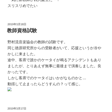
スリスリめでたい
投
2010年3月18日
稿
教師資格試験
日:
野村流音楽協会の教師の試験です。
同じ徳原研究所からの受験者がいて、応援というか冷や
かしに来ました。
途中、客席で誰かのケータイが鳴るアクシデントもあり
ましたが、とりあえず無事に最後まで演奏しました。良
かったです。
しかし客席でのケータイはいかがなものかと…
動揺して止まったらどうすんの？って感じ。
投
2010年3月17日