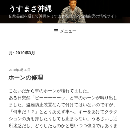
コ
うすまさ沖縄
ン
伝統芸能を通じて沖縄をうすまさ発信する当銘由亮の情報サイト
テ
ン
ツ
メニュー
へ
ス
キ
月:
2010年3月
ッ
プ
投
2010年3月30日
稿
ホーンの修理
日:
こないだから車のホーンが壊れてました。
ある日突然「ビーーーーーッ」と車のホーンが鳴り出し
ました。盗難防止装置なんて付けてはいないのですが、
「何事だ！？」ととりあえず車へ。キーをあけてクラク
ションの所を押したりしても止まらない。うるさいし近
所迷惑だし、どうしたものかと思いつつ強引ではありま