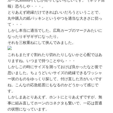
ル一式30000円でしか売ってないらしいです。（ネット情
報）恐ろしや・・・。
とりあえず絶縁だけできればいいだろうということで、
丸中購入の紙パッキンというやつを適当な大きさに切っ
て・・・
しかし本当に適当でした。広島カープのマークみたいに
なったりギザギザになったり。
それを三枚重ねにして挟んでみました。
これもまたすぐ割れたり切れたりしないかと心配ではあ
りますね。いつまで持つことやら・・・
しかしこの時にサイズを測っておけば良かったなと後で
思いました。ちょうどいいサイズの絶縁できるワッシャ
ー状のものをゆっくり探して、付け直した方がいいです
ね。こんなの応急処置にもなるのかどうかって感じで
す。
しかしまあとりあえず、ホントにとりあえずですが、無
事に組み直してホーンのコネクタも繋いで、一応は普通
の状態になっています。