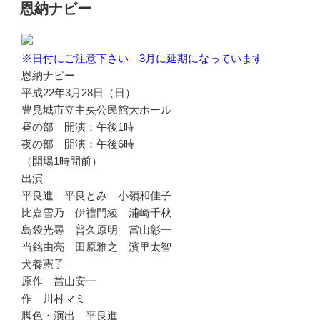
稿
恩納ナビー
日:
※日付にご注意下さい 3月に延期になっています
恩納ナビー
平成22年3月28日（日）
豊見城市立中央公民館大ホール
昼の部 開演；午後1時
夜の部 開演；午後6時
（開場1時間前）
出演
平良進 平良とみ 小嶺和佳子
比嘉雪乃 伊禮門綾 浦崎千秋
島袋光尋 普久原明 當山彰一
当銘由亮 田原雅之 濱里太智
犬養憲子
原作 當山安一
作 川村マミ
脚色・演出 平良進