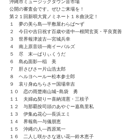
沖縄市ミュージックタウン音市場
公開の審査会です。ぜひご来場を！
第２１回新唄大賞ノミネート１８曲決定！
１ 夢の美ら島—平敷屋わらば〜ず
２ 今日や吉日祝す百歳や道中—根間玄英・平良寛善
３ 世界報津波古—宮城兵幸
４ 南上原音頭—南イーバルズ
５ 尽 末—ぱりぃくうだ
６ 島ぬ面影—稲 美
７ 肝さびさー片山浩太郎
８ ヘルヨヘールー松本参士郎
９ 哀り身ぬちらさー国場幸吉
１０ 恋の雨楚南山城−島袋 勇
１１ 夫婦ぬ契りー喜納清憲・三枝子
１２ 与那覇按司頭のあやぐー嘉島里私
１３ 伊集ぬ花心—長浜エミ
１４ 界報島—与儀朋恵
１５ 沖縄の人—西原篤一
１６ 二人し咲かさな迷い花—鈴木恵子