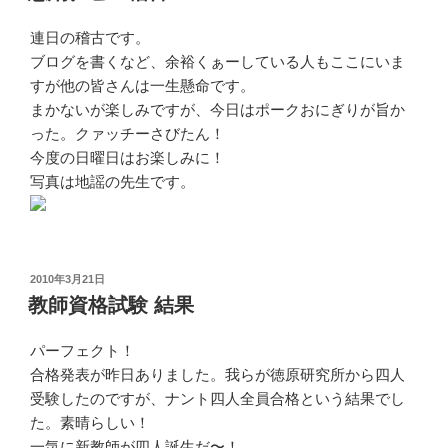
日:
連日の稽古です。
ブログを書くなど、余裕くぁーしている人もここにいま
すが他の皆さんは一生懸命です。
まかないが楽しみですが、今日はポークおにぎりが旨か
った。クァッチーさびたん！
今度の日曜日はお楽しみに！
写真は地謡の先生です。
投
2010年3月21日
稿
教師資格試験 結果
日:
パーフェクト！
合格発表が昨日ありました。我らが徳原研究所から四人
受験したのですが、ナント四人全員合格という結果でし
た。素晴らしい！
一気に新教師が四人誕生だ〜！