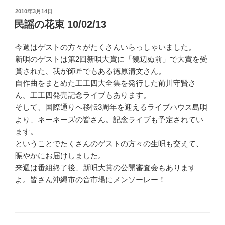
投
2010年3月14日
稿
民謡の花束 10/02/13
日:
今週はゲストの方々がたくさんいらっしゃいました。
新唄のゲストは第2回新唄大賞に「饒辺ぬ前」で大賞を受
賞された、我が師匠でもある徳原清文さん。
自作曲をまとめた工工四大全集を発行した前川守賢さ
ん。工工四発売記念ライブもあります。
そして、国際通りへ移転3周年を迎えるライブハウス島唄
より、ネーネーズの皆さん。記念ライブも予定されてい
ます。
ということでたくさんのゲストの方々の生唄も交えて、
賑やかにお届けしました。
来週は番組終了後、新唄大賞の公開審査会もあります
よ。皆さん沖縄市の音市場にメンソーレー！