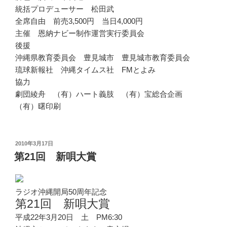
統括プロデューサー 松田武
全席自由 前売3,500円 当日4,000円
主催 恩納ナビー制作運営実行委員会
後援
沖縄県教育委員会 豊見城市 豊見城市教育委員会
琉球新報社 沖縄タイムス社 FMとよみ
協力
劇団綾舟 （有）ハート義肢 （有）宝総合企画
（有）曙印刷
投
2010年3月17日
稿
第21回 新唄大賞
日:
ラジオ沖縄開局50周年記念
第21回 新唄大賞
平成22年3月20日 土 PM6:30