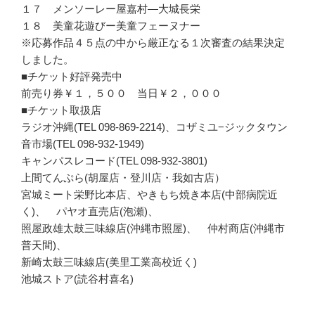
１７ メンソーレー屋嘉村—大城長栄
１８ 美童花遊びー美童フェーヌナー
※応募作品４５点の中から厳正なる１次審査の結果決定
しました。
■チケット好評発売中
前売り券￥１，５００ 当日￥２，０００
■チケット取扱店
ラジオ沖縄(TEL 098-869-2214)、コザミユ−ジックタウン
音市場(TEL 098-932-1949)
キャンパスレコード(TEL 098-932-3801)
上間てんぷら(胡屋店・登川店・我如古店）
宮城ミート栄野比本店、やきもち焼き本店(中部病院近
く)、 パヤオ直売店(泡瀬)、
照屋政雄太鼓三味線店(沖縄市照屋)、 仲村商店(沖縄市
普天間)、
新崎太鼓三味線店(美里工業高校近く)
池城ストア(読谷村喜名)