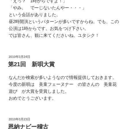
「えっ？ 1時からですよ！」
「やみ。 でーじないたんやー・・・」
という会話がありました。
昼2時開演というパターンが多いですからね。でも、この
公演は1時からです。お気をつけ下さい。
では皆さん、観に来てくださいね。ユタシク！
投
2010年3月24日
稿
第21回 新唄大賞
日:
なんだか検索が多いようなので情報提供しておきます。
今度の新唄は 美童フェーヌナー の皆さんの 美童花
遊び が大賞を受賞しました。
おめでとうございます。
投
2010年3月23日
稿
恩納ナビー稽古