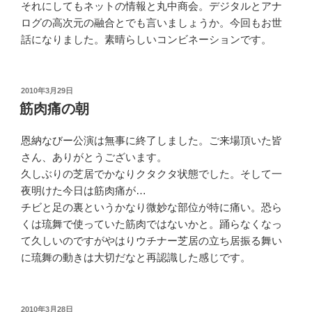
それにしてもネットの情報と丸中商会。デジタルとアナ
ログの高次元の融合とでも言いましょうか。今回もお世
話になりました。素晴らしいコンビネーションです。
投
2010年3月29日
稿
筋肉痛の朝
日:
恩納なびー公演は無事に終了しました。ご来場頂いた皆
さん、ありがとうございます。
久しぶりの芝居でかなりクタクタ状態でした。そして一
夜明けた今日は筋肉痛が…
チビと足の裏というかなり微妙な部位が特に痛い。恐ら
くは琉舞で使っていた筋肉ではないかと。踊らなくなっ
て久しいのですがやはりウチナー芝居の立ち居振る舞い
に琉舞の動きは大切だなと再認識した感じです。
投
2010年3月28日