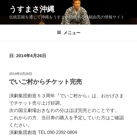
コ
うすまさ沖縄
ン
伝統芸能を通じて沖縄をうすまさ発信する当銘由亮の情報サイト
テ
ン
ツ
メニュー
へ
ス
キ
日:
2014年4月26日
ッ
プ
投
2014年4月26日
稿
でいご村からチケット完売
日:
演劇集団創造５３周年『でいご村から』は、おかげさま
でチケット売り上げ好調。
次の国立劇場おきなわの分はほぼ完売とのことです。
これからの方、当日券の購入を予定していた方はご確認
ください。
演劇集団創造 TEL 090-2392-0804