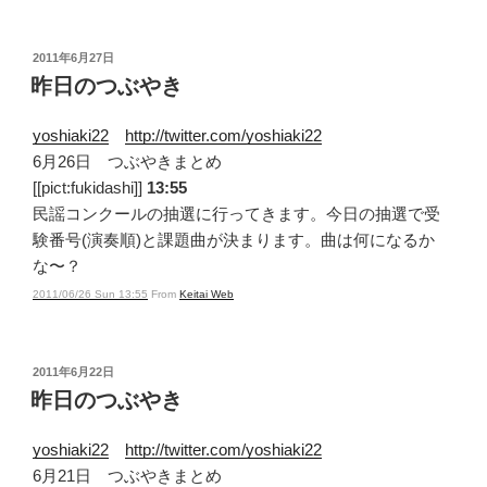
投
2011年6月27日
稿
昨日のつぶやき
日:
yoshiaki22
http://twitter.com/yoshiaki22
6月26日 つぶやきまとめ
[[pict:fukidashi]]
13:55
民謡コンクールの抽選に行ってきます。今日の抽選で受
験番号(演奏順)と課題曲が決まります。曲は何になるか
な〜？
2011/06/26 Sun 13:55
From
Keitai Web
投
2011年6月22日
稿
昨日のつぶやき
日:
yoshiaki22
http://twitter.com/yoshiaki22
6月21日 つぶやきまとめ