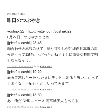
投
2011年6月28日
稿
昨日のつぶやき
日:
yoshiaki22
http://twitter.com/yoshiaki22
6月27日 つぶやきまとめ
[[pict:fukidashi]]
23:45
顔合わせ＆本読み終了。帰り道やしが沖縄自動車道の深
夜割引って12時からだったかねえ？しに微妙な時間で割
引ならなそう…
2011/06/27 Mon 23:45
From
Keitai Web
[[pict:fukidashi]]
19:20
歯医者忘しとーたん たまにテレビに出ると舞い上がって
しまうな。一応行くだけいってみます。
2011/06/27 Mon 19:20
From
Keitai Web
[[pict:fukidashi]]
18:30
あ、俺だ NHKニュース 高宮城実人も出てる
2011/06/27 Mon 18:30
From
Keitai Web