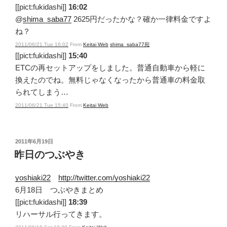
[[pict:fukidashi]]
16:02
@
shima_saba77
2625円だったかな？確か一律料金ですよ
ね？
2011/06/21 Tue 16:02
From
Keitai Web
shima_saba77宛
[[pict:fukidashi]]
15:40
ETCの再セットアップをしました。普通自動車から軽に
換えたのでね。無料じゃなくなったから普通車の料金取
られてしまう…
2011/06/21 Tue 15:40
From
Keitai Web
投
2011年6月19日
稿
昨日のつぶやき
日:
yoshiaki22
http://twitter.com/yoshiaki22
6月18日 つぶやきまとめ
[[pict:fukidashi]]
18:39
リハーサル行ってきます。