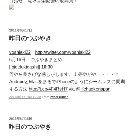
目指せ、琉球音楽協会の最高賞！
投
2011年6月17日
稿
昨日のつぶやき
日:
yoshiaki22
http://twitter.com/yoshiaki22
6月16日 つぶやきまとめ
[[pict:fukidashi]]
10:30
何やら良さげな感じがします。上等やがやー・・・？
AndroidとMacをまるでiPhoneのようにシームレスに同期
する方法
http://t.co/4F4RsH7
via @
lifehackerjapan
2011/06/16 Thu 10:30
From
Tweet Button
投
2011年6月16日
稿
昨日のつぶやき
日: