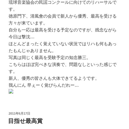
琉球音楽協会の民謡コンクールに向けてのリハーサルで
す。
徳原門下、清風會の会員で新人から優秀、最高を受ける
方々が来ています。
自分も一応は最高を受ける予定なのですが、残念ながら
今日は撃沈…
ほとんどまったく覚えていない状況ではリハも何もあっ
たもんじゃありません。
写真は同じく最高を受験予定の知念勝三。
こちらはほぼ完ぺきな演奏で、問題なしといった感じで
す。
新人、優秀の皆さんも大体できてるようです。
我んにん 早ぇーく覚びらんだれー…
投
2011年6月17日
稿
目指せ最高賞
日: