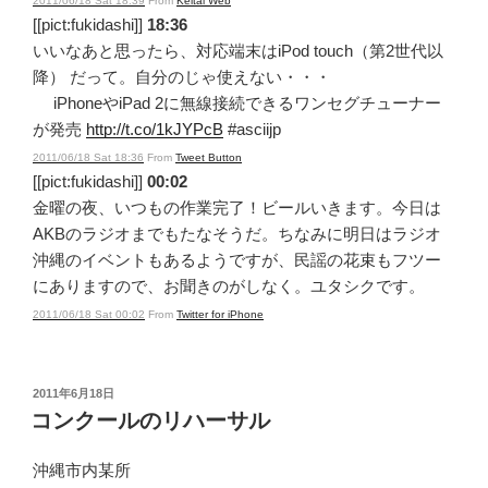
2011/06/18 Sat 18:39
From
Keitai Web
[[pict:fukidashi]]
18:36
いいなあと思ったら、対応端末はiPod touch（第2世代以
降） だって。自分のじゃ使えない・・・
iPhoneやiPad 2に無線接続できるワンセグチューナー
が発売
http://t.co/1kJYPcB
#asciijp
2011/06/18 Sat 18:36
From
Tweet Button
[[pict:fukidashi]]
00:02
金曜の夜、いつもの作業完了！ビールいきます。今日は
AKBのラジオまでもたなそうだ。ちなみに明日はラジオ
沖縄のイベントもあるようですが、民謡の花束もフツー
にありますので、お聞きのがしなく。ユタシクです。
2011/06/18 Sat 00:02
From
Twitter for iPhone
投
2011年6月18日
稿
コンクールのリハーサル
日:
沖縄市内某所