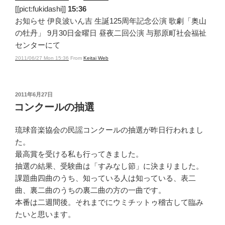
[[pict:fukidashi]]
15:36
お知らせ 伊良波いん吉 生誕125周年記念公演 歌劇「奥山
の牡丹」 9月30日金曜日 昼夜二回公演 与那原町社会福祉
センターにて
2011/06/27 Mon 15:36
From
Keitai Web
投
2011年6月27日
稿
コンクールの抽選
日:
琉球音楽協会の民謡コンクールの抽選が昨日行われまし
た。
最高賞を受ける私も行ってきました。
抽選の結果、受験曲は「すみなし節」に決まりました。
課題曲四曲のうち、知っている人は知っている、表二
曲、裏二曲のうちの裏二曲の方の一曲です。
本番は二週間後。それまでにウミチットゥ稽古して臨み
たいと思います。