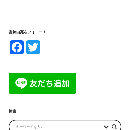
当銘由亮をフォロー！
F
T
a
w
c
i
e
t
b
t
検索
o
e