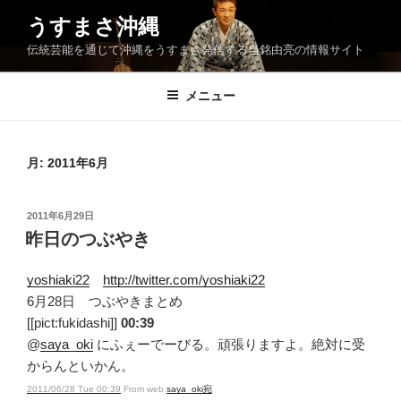
コ
うすまさ沖縄
ン
伝統芸能を通じて沖縄をうすまさ発信する当銘由亮の情報サイト
テ
ン
ツ
メニュー
へ
ス
キ
月:
2011年6月
ッ
プ
投
2011年6月29日
稿
昨日のつぶやき
日:
yoshiaki22
http://twitter.com/yoshiaki22
6月28日 つぶやきまとめ
[[pict:fukidashi]]
00:39
@
saya_oki
にふぇーでーびる。頑張りますよ。絶対に受
からんといかん。
2011/06/28 Tue 00:39
From web
saya_oki宛