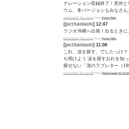
ナレーション収録終了！意外と
ウム、冬バージョンもみなさん
2011/10/27 Thu 15:07
From
Keitai Web
[[pict:fukidashi]]
12:47
ラジオ沖縄へ出発！出るときに
2011/10/27 Thu 12:47
From
Keitai Web
[[pict:fukidashi]]
11:06
これ、涙を探す、でしたっけ？ R
ち明けよう 涙を探すおれを知っ
探せない「渚のラブレター（19
2011/10/27 Thu 11:06
From
TweetCaster for And