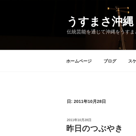
コ
ン
テ
うすまさ沖縄
ン
伝統芸能を通じて沖縄をうすま
ツ
へ
ス
キ
ホームページ
ブログ
ス
ッ
プ
日:
2011年10月28日
投
2011年10月28日
稿
昨日のつぶやき
日: