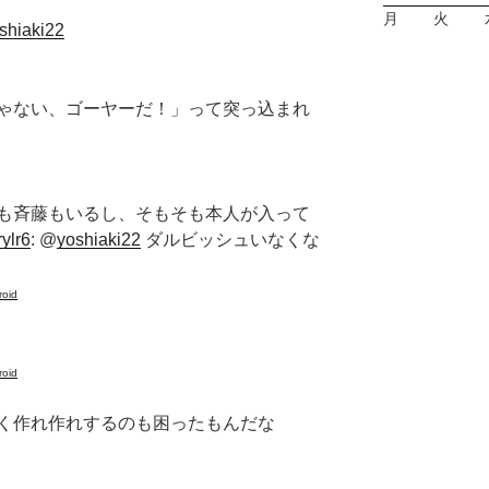
月
火
oshiaki22
ゃない、ゴーヤーだ！」って突っ込まれ
も斉藤もいるし、そもそも本人が入って
rylr6
: @
yoshiaki22
ダルビッシュいなくな
roid
roid
く作れ作れするのも困ったもんだな