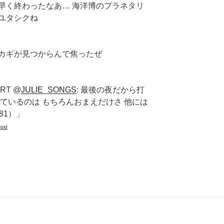
早く終わったなあ… 海洋博のプラネタリ
ユタシクね
カギが見つからんで焦ったぜ
T @
JULIE_SONGS
: 最後の夜だから打
ているのは もちろんおまえだけさ 他には
81）」
roid