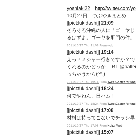
yoshiaki22
http://twitter.com/y
10月27日 つぶやきまとめ
[[pict:fukidashi]]
21:09
そろそろ沖縄の人に「ゴーヤじ
るはずよ。ゴーヤを肛門の件。
2011/10/27 Thu 21:09
From web
[[pict:fukidashi]]
19:14
えっ？メジャー行きですか？で
くれるのかどうか… RT @
batte
っちゃうから(^^;)
2011/10/27 Thu 19:14
From
TweetCaster for And
[[pict:fukidashi]]
18:24
何でやねん、日ハム！
2011/10/27 Thu 18:24
From
TweetCaster for And
[[pict:fukidashi]]
17:08
材料は持ってこないでチラシ早
2011/10/27 Thu 17:08
From
Keitai Web
[[pict:fukidashi]]
15:07