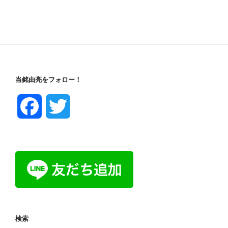
当銘由亮をフォロー！
F
T
a
w
c
i
e
t
b
t
検索