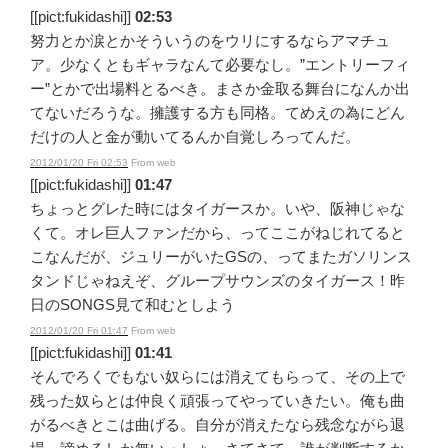
[[pict:fukidashi]]
02:53
努力とか涙とかそういうのをウリにするならアマチュ
ア。少なくともギャラなんて必要なし。”エントリーフィ
ー”とかで出場料とるべき。まさか金取る舞台になんか出
てないだろうな。擁護する方も同格。てめえの為にどん
だけの人と金が動いてるんか自覚しろってんだ。
2012/01/20 Fri 02:53
From web
[[pict:fukidashi]]
01:47
ちょっとグレた時にはタイガースか。いや、阪神じゃな
くて。オレ巨人ファンだから、ってここがねじれてると
こなんだが、ジュリーがいたGSの、ってまたガソリンス
タンドじゃねえぞ、グループサウンズのタイガース！昨
日のSONGS見て和むとしよう
2012/01/20 Fri 01:47
From web
[[pict:fukidashi]]
01:41
そんでろくでもない奴らには消えてもらって、その上で
残った奴らとは仲良く頑張ってやっていきたい。俺も曲
がるべきとこは曲げる。自分が消えたなら残念ながら退