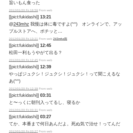
旨いもん食った
2012/01/20 Fri 18:59
From web
[[pict:fukidashi]]
13:21
@
243mhz
我慢は体に毒ですよ(^^) オンラインで、アッ
プルストアへ、ポチッと…
2012/01/20 Fri 13:21
From web
243mhz宛
[[pict:fukidashi]]
12:45
松田一利もうやがて出る？
2012/01/20 Fri 12:45
From web
[[pict:fukidashi]]
12:39
やっぱジュクシ！ジュクシ！ジュクシ！って聞こえるな
あ(^^)
2012/01/20 Fri 12:39
From web
[[pict:fukidashi]]
03:31
と〜っくに朝刊入ってるし、寝るか
2012/01/20 Fri 03:31
From web
[[pict:fukidashi]]
03:27
てか、本番まで何日あんだよ。死ぬ気で治せ！ってんだ
2012/01/20 Fri 03:27
From web