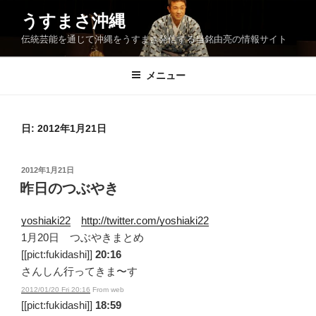
コ
うすまさ沖縄
ン
伝統芸能を通じて沖縄をうすまさ発信する当銘由亮の情報サイト
テ
ン
ツ
メニュー
へ
ス
キ
日:
2012年1月21日
ッ
プ
投
2012年1月21日
稿
昨日のつぶやき
日:
yoshiaki22
http://twitter.com/yoshiaki22
1月20日 つぶやきまとめ
[[pict:fukidashi]]
20:16
さんしん行ってきま〜す
2012/01/20 Fri 20:16
From web
[[pict:fukidashi]]
18:59