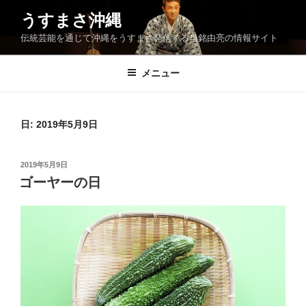
コ
うすまさ沖縄
ン
伝統芸能を通じて沖縄をうすまさ発信する当銘由亮の情報サイト
テ
ン
ツ
メニュー
へ
ス
キ
日:
2019年5月9日
ッ
プ
投
2019年5月9日
稿
ゴーヤーの日
日: