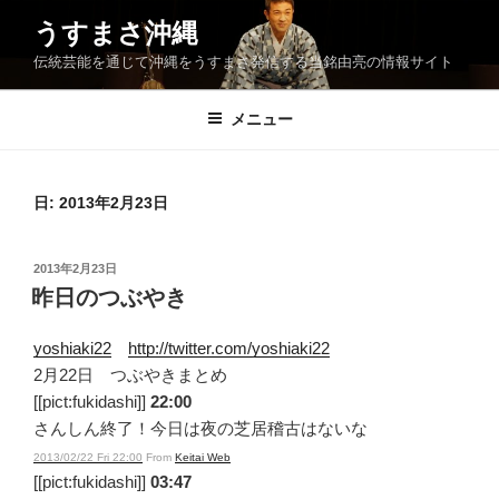
コ
うすまさ沖縄
ン
伝統芸能を通じて沖縄をうすまさ発信する当銘由亮の情報サイト
テ
ン
ツ
メニュー
へ
ス
キ
日:
2013年2月23日
ッ
プ
投
2013年2月23日
稿
昨日のつぶやき
日:
yoshiaki22
http://twitter.com/yoshiaki22
2月22日 つぶやきまとめ
[[pict:fukidashi]]
22:00
さんしん終了！今日は夜の芝居稽古はないな
2013/02/22 Fri 22:00
From
Keitai Web
[[pict:fukidashi]]
03:47