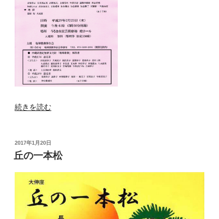
“「琉
続きを読む
球
歌
劇」
投
2017年1月20日
稿
伝
丘の一本松
日:
承
者
研
究
発