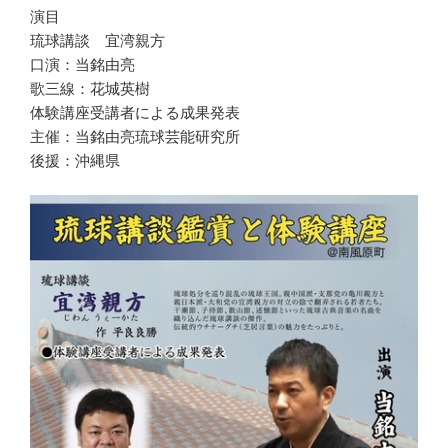
演目
琉球講談 宜湾親方
口演：当銘由亮
歌三線：花城英樹
体験講座受講者による成果発表
主催：当銘由亮琉球芸能研究所
後援：沖縄県