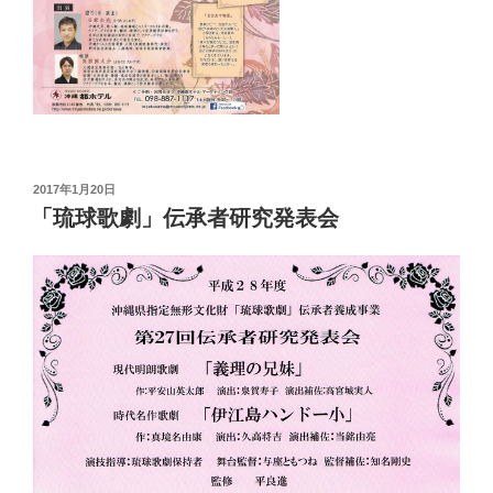
投
2017年1月20日
稿
「琉球歌劇」伝承者研究発表会
日: