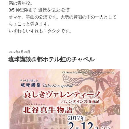
満の青年役。
3/5 仲里陽史子 遺徳を偲ぶ 公演
オマケ。箏曲の公演です。大勢の斉唱の中の一人として
ちょこっと弾きます。
いずれもいずれもユタシクです。
投
2017年1月20日
稿
琉球講談@都ホテル虹のチャペル
日: