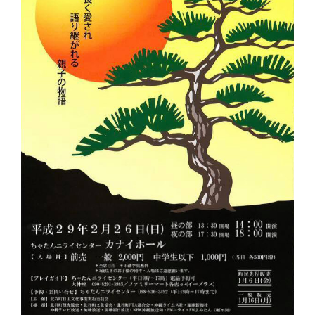
表
会”
の