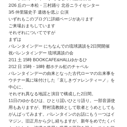
2/26 丘の一本松・三村踊り 北谷ニライセンター
3/5 仲里陽史子 遺徳を偲ぶ 公演
いずれもこのブログに詳細ページがあります
ご来場おまちしています
それぞれについてですが
まずは
バレンタインデー にちなんでの琉球講談を2日間開催
祝バレンタインデー 琉球講談の会
2/11 土 15時 BOOKCAFE&HALLゆかるひ
2/12 日 15時・18時 都ホテル虹のチャペル
バレンタインデーの由来となった古代ローマの出来事を
ウチナー風に味付けした「哀しきヴァレンティーノ」を
中心に、
それぞれ異なる地謡と演目で構成した2日間。
11日のゆかるひは、ひとり謡いひとり語り。一部音源使
用もありますが、野村流教師として歌者とうめとしても
がんばってみます。バレンタインのお話にもう一つはイ
マジン。旧正月から少し経ちますが、新年をめでたくバ