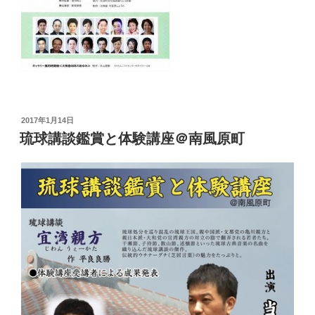
投
2017年1月14日
稿
琉球講談鑑賞と体験講座＠南風原町
日: