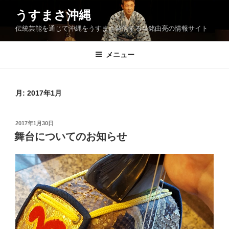
コ
うすまさ沖縄
ン
伝統芸能を通じて沖縄をうすまさ発信する当銘由亮の情報サイト
テ
ン
ツ
メニュー
へ
ス
キ
月:
2017年1月
ッ
プ
投
2017年1月30日
稿
舞台についてのお知らせ
日: