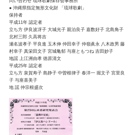
問い合わせ 琉球歌劇保存会事務所
● 沖縄県指定無形文化財 「琉球歌劇」
保持者
平成11年 認定者
立ち方 伊良波冴子 大城光子 親泊良子 嘉数好子 北島角子
北村三郎 久高将吉
瀬名波孝子 平良進 玉木伸 仲田幸子 仲嶺眞永 八木政男 藤
村幸子 真栄田文子 宮城亀郁 与座ともつね 吉田妙子
地謡 上江洲由孝 徳原清文
平成25年 認定者
立ち方 泉賀寿子 島静子 中曽根律子 春洋一 堀文子 宮里良
子 与座喜美子
地 謡 仲宗根盛次