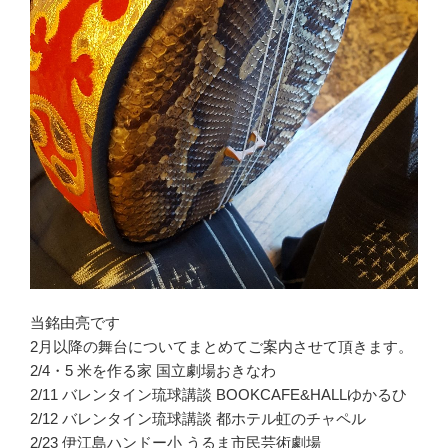
当銘由亮です
2月以降の舞台についてまとめてご案内させて頂きます。
2/4・5 米を作る家 国立劇場おきなわ
2/11 バレンタイン琉球講談 BOOKCAFE&HALLゆかるひ
2/12 バレンタイン琉球講談 都ホテル虹のチャペル
2/23 伊江島ハンドー小 うるま市民芸術劇場