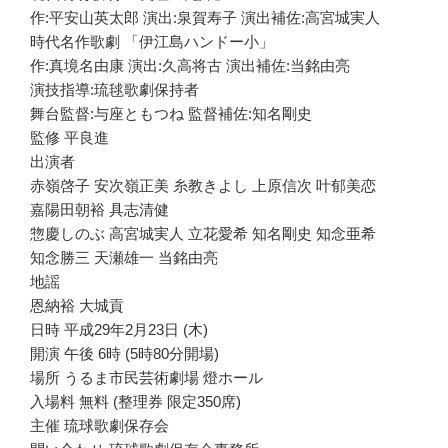
作:平安山英太郎 演出:泉賀寿子 演出補佐:高宮城実人
時代名作歌劇 「伊江島ハンドー小」
作:真境名由康 演出:久高将古 演出補佐:当銘由亮
演技指導:琉毬歌劇保持者
舞台監督:与座ともつね 監督補佐:知名剛史
監修 平良進
出演者
赤嶺啓子 安次嶺正美 糸教きよし 上原信次 叶郁美恋
嘉陽田朝裕 具志清健
惣慶しのぶ 高宮城実人 立花愛希 知名剛史 知念亜希
知念勝三 天瀬雄一 当銘由亮
地謡
恩納裕 大城貢
日時 平成29年2月23日 (木)
開演 午後 6時 (5時80分開場)
場所 うるま市民芸術劇場 燈ホール
入場料 無料 (整理券 限定350席)
主催 琉球歌劇保存会