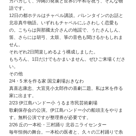
カバカしく、沖縄の発展と世界の平和を祝う、そんな物
語です。
12日の都ホテルはチャペル講談。バレンタインのお話と
北谷真牛物語。いずれもチャペルにふさわしく恋愛も
の。こちらは與那國太介さんの地謡で、うたさんしん、
笛、さらには胡弓、太鼓、箏の音色も聞けるかもしれま
せん。
それぞれ2日間楽しめるよう構成しました。
もちろん、1日だけでもかまいません。ぜひご来場くださ
い。
その他
2/4・5 米を作る家 国立劇場おきなわ
真喜志康忠、大宜見小太郎作の喜劇二題。私は米を作る
家に出ます。
2/23 伊江島ハンドー小 うるま市民芸術劇場
歌劇保存会の公演。伊江島ハンドー小の船頭主をやりま
す。無料公演ですが整理券が必要です。
2/26 丘の一本松・三村踊り 北谷ニライセンター
毎年恒例の舞台。一本松の医者と、久々の三村踊りで糸