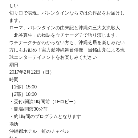
しい
切り口で表現。バレンタインならではの作品をお届けし
ます。
ローマ、バレンタインの由来記と沖縄の三大女流歌人
「北谷真牛」の物語をウチナーグチで語り演じます。
ウチナーグチがわからない方も、沖縄芝居を楽しみたい
方にもお勧め！実力派沖縄舞台俳優 当銘由亮による琉
球エンターテイメントをお楽しみください
期日
2017年2月12日（日）
時間
［1部］15:00
［2部］18:00
・受付/開演1時間前（1Fロビー）
・開場/開演30分前
・約1時間のプログラムとなります
場所
沖縄都ホテル 虹のチャペル