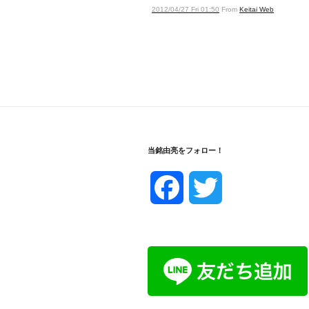
2012/04/27 Fri 01:50
From
Keitai Web
当銘由亮をフォロー！
F
T
a
w
c
i
e
t