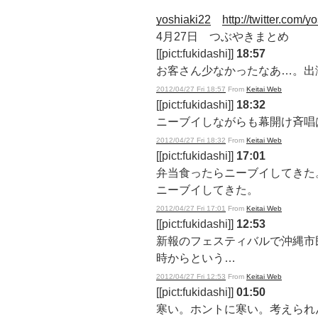
yoshiaki22
http://twitter.com/y
4月27日 つぶやきまとめ
[[pict:fukidashi]]
18:57
お客さん少なかったなあ…。出
2012/04/27 Fri 18:57
From
Keitai Web
[[pict:fukidashi]]
18:32
ニーブイしながらも幕開け斉唱
2012/04/27 Fri 18:32
From
Keitai Web
[[pict:fukidashi]]
17:01
弁当食ったらニーブイしてきた
ニーブイしてきた。
2012/04/27 Fri 17:01
From
Keitai Web
[[pict:fukidashi]]
12:53
新報のフェスティバルで沖縄市
時からという…
2012/04/27 Fri 12:53
From
Keitai Web
[[pict:fukidashi]]
01:50
寒い。ホントに寒い。考えられ