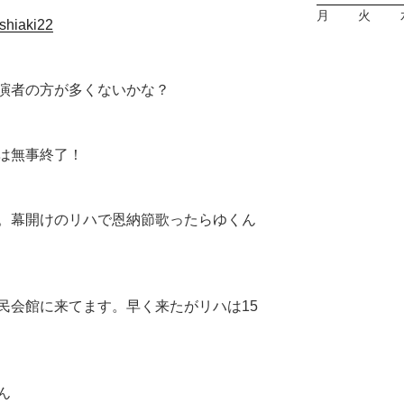
月
火
oshiaki22
演者の方が多くないかな？
は無事終了！
。幕開けのリハで恩納節歌ったらゆくん
民会館に来てます。早く来たがリハは15
ん