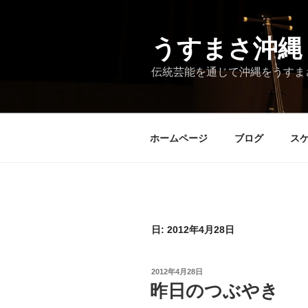
コ
ン
テ
うすまさ沖縄
ン
伝統芸能を通じて沖縄をうすま
ツ
へ
ス
キ
ホームページ
ブログ
ス
ッ
プ
日:
2012年4月28日
投
2012年4月28日
稿
昨日のつぶやき
日: