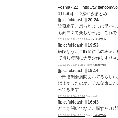
yoshiaki22
http://twitter.com/y
1月19日 つぶやきまとめ
[[pict:fukidashi]]
20:24
診察終了。思ったよりは早かっ
も面白くて楽しかった。これで
2013/01/19 Sat 20:24
From
Keitai Web
[[pict:fukidashi]]
19:53
病院なう。二時間待ちの表示。
て待ち時間にチラシ作りすりゃ
2013/01/19 Sat 19:53
From
Keitai Web
[[pict:fukidashi]]
18:14
中部徳洲会病院あいてるらしい
ばよかったのか。そんな命にか
ってきます
2013/01/19 Sat 18:14
From web
[[pict:fukidashi]]
16:43
どこも開いてない。探すだけ時
2013/01/19 Sat 16:43
From
Keitai Web