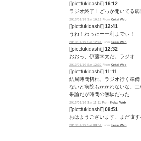
[[pict:fukidashi]]
16:12
ラジオ終了！どっか開いてる病
2013/01/19 Sat 16:12
From
Keitai Web
[[pict:fukidashi]]
12:41
うね！わったー一利までぃ！
2013/01/19 Sat 12:41
From
Keitai Web
[[pict:fukidashi]]
12:32
おおっ、伊藤幸太だ。ラジオ
2013/01/19 Sat 12:32
From
Keitai Web
[[pict:fukidashi]]
11:11
結局時間切れ、ラジオ行く準備
ないと病院もかかれないな。二
果論だが時間の無駄だった
2013/01/19 Sat 11:11
From
Keitai Web
[[pict:fukidashi]]
08:51
おはようございます。まだ咳す
2013/01/19 Sat 08:51
From
Keitai Web