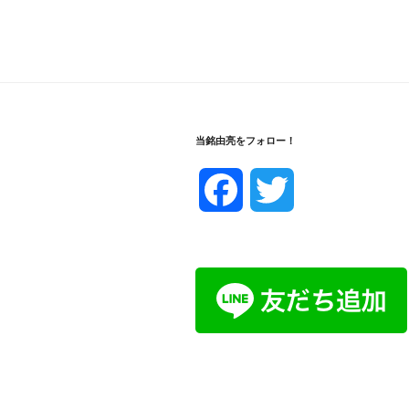
当銘由亮をフォロー！
F
T
a
w
c
i
e
t
b
t
o
e