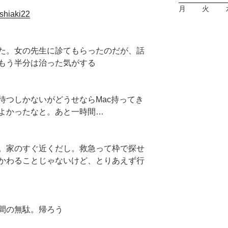
月
火
oshiaki22
た。女の先生に診てもらったのだが、話
もう半分は治った気がする
待つしかないがどうせならMac持ってき
よかったなと。あと一時間…
。家のすぐ近くだし。救急って枠で探せ
かわることじゃないけど、とりあえず行
間の無駄。帰ろう