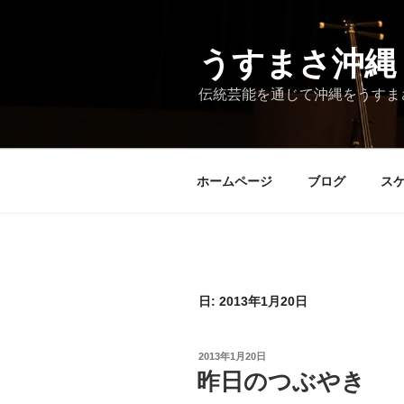
コ
ン
テ
うすまさ沖縄
ン
伝統芸能を通じて沖縄をうすま
ツ
へ
ス
キ
ホームページ
ブログ
ス
ッ
プ
日:
2013年1月20日
投
2013年1月20日
稿
昨日のつぶやき
日: