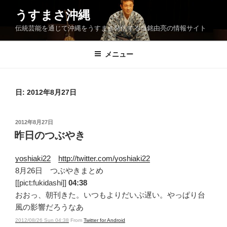
コ
うすまさ沖縄
ン
伝統芸能を通じて沖縄をうすまさ発信する当銘由亮の情報サイト
テ
ン
ツ
メニュー
へ
ス
キ
日:
2012年8月27日
ッ
プ
投
2012年8月27日
稿
昨日のつぶやき
日:
yoshiaki22
http://twitter.com/yoshiaki22
8月26日 つぶやきまとめ
[[pict:fukidashi]]
04:38
おおっ、朝刊きた。いつもよりだいぶ遅い。やっぱり台
風の影響だろうなあ
2012/08/26 Sun 04:38
From
Twitter for Android