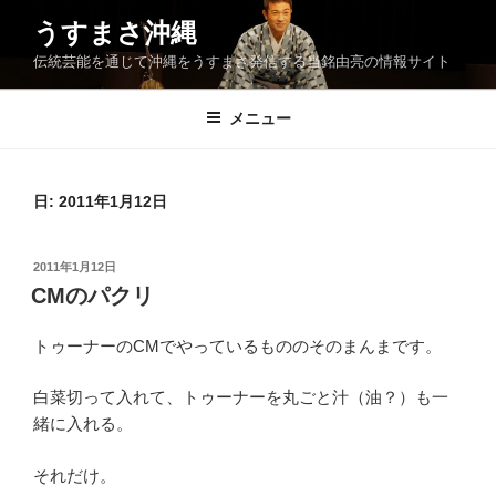
コ
うすまさ沖縄
ン
伝統芸能を通じて沖縄をうすまさ発信する当銘由亮の情報サイト
テ
ン
ツ
メニュー
へ
ス
キ
日:
2011年1月12日
ッ
プ
投
2011年1月12日
稿
CMのパクリ
日:
トゥーナーのCMでやっているもののそのまんまです。
白菜切って入れて、トゥーナーを丸ごと汁（油？）も一
緒に入れる。
それだけ。