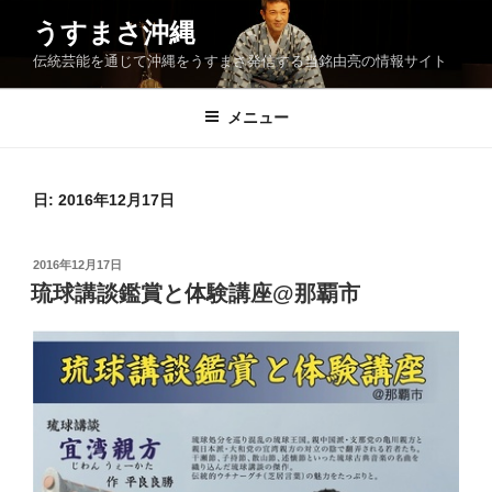
コ
うすまさ沖縄
ン
伝統芸能を通じて沖縄をうすまさ発信する当銘由亮の情報サイト
テ
ン
ツ
メニュー
へ
ス
キ
日:
2016年12月17日
ッ
プ
投
2016年12月17日
稿
琉球講談鑑賞と体験講座@那覇市
日: