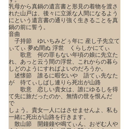
乳母から真鍋の遺言書と形見の着物を渡さ
れた山戸は、後々に立派な人間になるよう
にという遺言書の通り強く生きることを真
鍋の前に誓う。
音曲
子持節 ゆいちみどぅ年に 産し子先立て
ぃてぃ 夢ぬ間ぬ 浮世 くらしかにてぃ
歌意 何の罪もない年頃の娘に先立た
れ、あっと云う間の浮世、これからの暮ら
しどのようにすればよいのだろうか。
述懐節 誰るに暇乞いや 語てぃ先なた
が 待てぃしばし連りら死出が山路
歌意 恋しい貴女は、誰にゆるしを得
て先に旅だったのか、無情の世を恨んだ
で
しょう。貴女一人にはさせませんよ、私も
一緒に死出が山路を行きます。
散山節 開鐘鐘や鳴てぃん、おぞむ人や