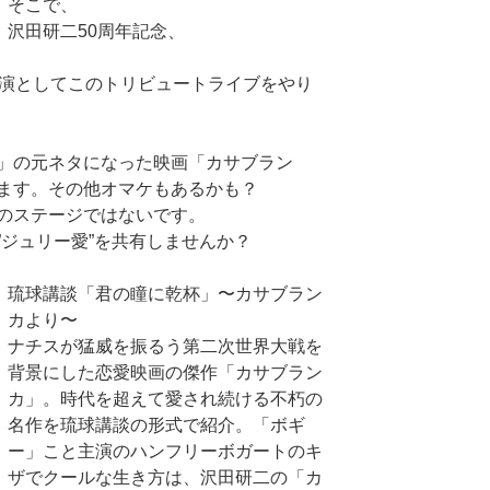
そこで、
沢田研二50周年記念、
公演としてこのトリビュートライブをやり
」の元ネタになった映画「カサブラン
ます。その他オマケもあるかも？
のステージではないです。
”ジュリー愛”を共有しませんか？
琉球講談「君の瞳に乾杯」〜カサブラン
カより〜
ナチスが猛威を振るう第二次世界大戦を
背景にした恋愛映画の傑作「カサブラン
カ」。時代を超えて愛され続ける不朽の
名作を琉球講談の形式で紹介。「ボギ
ー」こと主演のハンフリーボガートのキ
ザでクールな生き方は、沢田研二の「カ