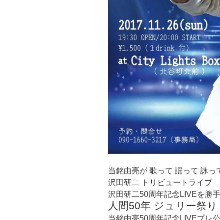
当銘由亮が 歌って 謡って 詠っ
沢田研二 トリビュートライブ
沢田研二50周年記念LIVEを勝
人間50年 ジュリー祭り
当銘由亮50周年記念LIVEプレ