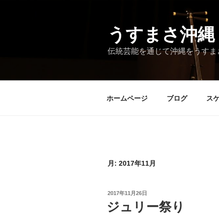
コ
ン
テ
うすまさ沖縄
ン
伝統芸能を通じて沖縄をうすま
ツ
へ
ス
キ
ホームページ
ブログ
ス
ッ
プ
月:
2017年11月
投
2017年11月26日
稿
ジュリー祭り
日: