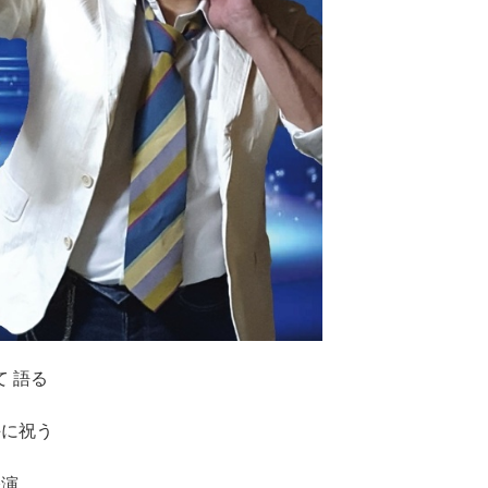
て 語る
手に祝う
公演