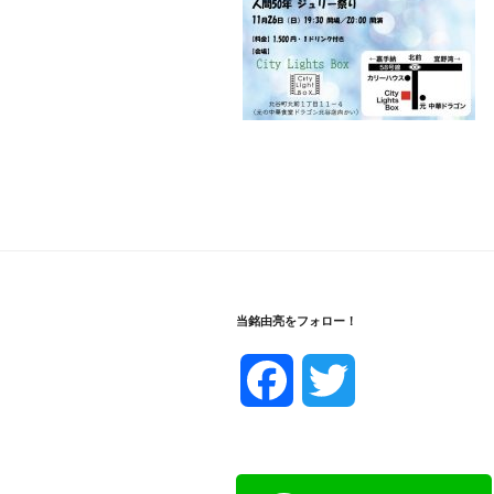
当銘由亮をフォロー！
F
T
a
w
c
i