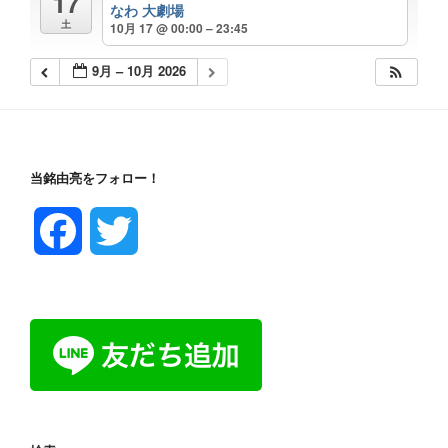
17
なわ 大劇場
土
10月 17 @ 00:00 – 23:45
9月 – 10月 2026
当銘由亮をフォロー！
F
T
a
w
c
i
e
t
b
t