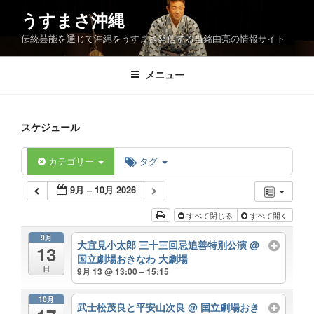
コ
うすまさ沖縄
ン
伝統芸能を通じて沖縄をうすまさ発信する当銘由亮の情報サイト
テ
ン
ツ
メニュー
へ
ス
キ
スケジュール
ッ
プ
カテゴリー
タグ
9月 – 10月 2026
すべて閉じる
すべて開く
9月
大宜見小太郎 三十三回忌追善特別公演
@
13
国立劇場おきなわ 大劇場
日
9月 13 @ 13:00 – 15:15
10月
武士松茂良と平安山次良
@ 国立劇場おき