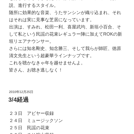
説、進行するスタイル。
随所に効果的な音楽、うたサンシンが織り込まれ、それ
はそれは実に見事な芝居になっています。
出演は、すみれ、松田一利、喜屋武均、新垣小百合、そ
して私という民謡の花束レギュラー陣に加えてROKの新
垣リエアナウンサー。
さらには知名剛史、知念勝三、そして我らが師匠、徳原
清文先生という超豪華ラインナップです。
これを聴かなきゃ年を越せませんよ。
皆さん、お聴き逃しなく！
投
2010年12月25日
稿
3/4経過
日:
２３日 アビヤー収録
２４日 ミュージックソン
２５日 民謡の花束