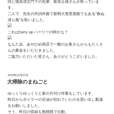
同じ徳原清文門下の先輩、新里正雄さんが歌っていま
す。
二人で、先生の作詞作曲で新唄大賞受賞曲でもある”春ぬ
清ら風”を歌いました。
これはhurry up ハーリーの時かな？
なんた浜、あやひめ両店で一般のお客さんからもたくさ
んの募金をいただきました。
ご協力いただいた皆さん、ありがとうございました。
投
2010年12月27日
稿
大掃除のまねごと
日:
ゆっくりゆっくりと家の片付け作業をしています。
昨日からボイラーの石油が切れていたのを思い出し配達
をお願いしました。
そう、昨日の収録も無精髭で出動。