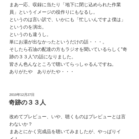
まあ一応、収録に当たり「地下に閉じ込められた作業
員」というイメージの役作りにもなるし。
というのは言い訳で、いかにも「忙しいんですよ僕は」
というのを演出。
というのも違うし。
単にお湯が出なかったというだけの話・・・。
そしたら石油の配達の方もラジオを聞いているらしく”奇
跡の３３人”の話になりました。
皆さん色んなところで聴いてらっしゃるんですね。
ありがたや ありがたや・・・
投
2010年12月27日
稿
奇跡の３３人
日:
改めてプレビュー、いや、聴くものはプレビューとは言
わないか？
まあとにかく完成品を聴いてみましたが、やっぱりイ
イ！