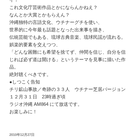
これ文化庁芸術作品とかにならんかねえ？
なんとか大賞とかもらえん？
沖縄独特の言語文化、ウチナーグチを使い、
世界的に今年最も話題となった出来事を描き、
伝統芸能でもある、琉球古典音楽、琉球民謡が流れる。
娯楽的要素を交えつつ、
「どんな困難にも希望を捨てず、仲間を信じ、自分を信
じれば必ず道は開ける」というテーマを見事に描いた作
品。
絶対聴くべきです。
●しつこく告知
チリ鉱山事故／奇跡の３３人 ウチナー芝居バージョン
１２月３１日 23時過ぎ頃
ラジオ沖縄 AM864 にて放送です。
お楽しみに！
投
2010年12月27日