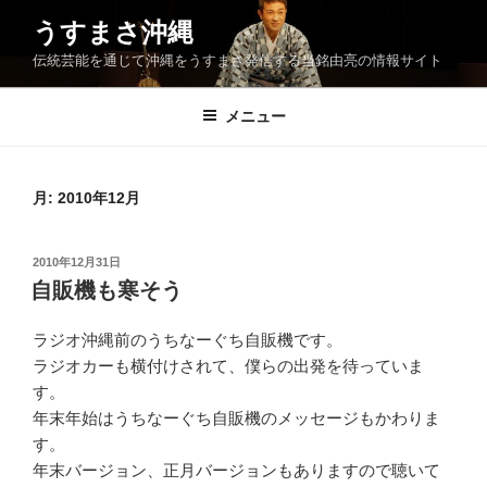
コ
うすまさ沖縄
ン
伝統芸能を通じて沖縄をうすまさ発信する当銘由亮の情報サイト
テ
ン
ツ
メニュー
へ
ス
キ
月:
2010年12月
ッ
プ
投
2010年12月31日
稿
自販機も寒そう
日:
ラジオ沖縄前のうちなーぐち自販機です。
ラジオカーも横付けされて、僕らの出発を待っていま
す。
年末年始はうちなーぐち自販機のメッセージもかわりま
す。
年末バージョン、正月バージョンもありますので聴いて