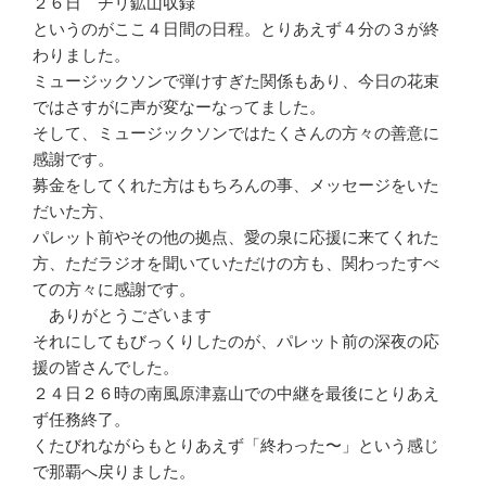
２６日 チリ鉱山収録
というのがここ４日間の日程。とりあえず４分の３が終
わりました。
ミュージックソンで弾けすぎた関係もあり、今日の花束
ではさすがに声が変なーなってました。
そして、ミュージックソンではたくさんの方々の善意に
感謝です。
募金をしてくれた方はもちろんの事、メッセージをいた
だいた方、
パレット前やその他の拠点、愛の泉に応援に来てくれた
方、ただラジオを聞いていただけの方も、関わったすべ
ての方々に感謝です。
ありがとうございます
それにしてもびっくりしたのが、パレット前の深夜の応
援の皆さんでした。
２４日２６時の南風原津嘉山での中継を最後にとりあえ
ず任務終了。
くたびれながらもとりあえず「終わった〜」という感じ
で那覇へ戻りました。