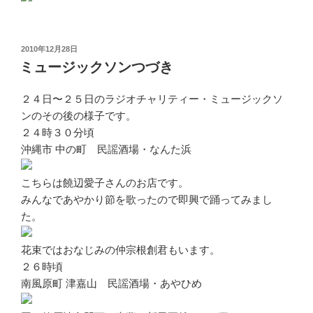
投
2010年12月28日
稿
ミュージックソンつづき
日:
２４日〜２５日のラジオチャリティー・ミュージックソ
ンのその後の様子です。
２４時３０分頃
沖縄市 中の町 民謡酒場・なんた浜
こちらは饒辺愛子さんのお店です。
みんなであやかり節を歌ったので即興で踊ってみまし
た。
花束ではおなじみの仲宗根創君もいます。
２６時頃
南風原町 津嘉山 民謡酒場・あやひめ