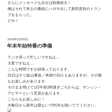
さらにメッセージも出せば効果絶大！
俺はそれで本土の番組にハガキ出して新田恵利のトラン
プをもらった。
どや！
投
2010年12月30日
稿
年末年始特番の準備
日:
ラジオ局って忙しいですねえ…
大変ですねえ…
こんな時間ですが頑張っております。
31日はチリ鉱山事故／奇跡の33人もありますが、その後
もお楽しみがあります。
そのまま明けて1日午前2時過ぎごろからは、サンシン・
アビヤーという芝居があります。
こちらもお楽しみに！
大晦日から新年は寝ないでROKを聴いててください。