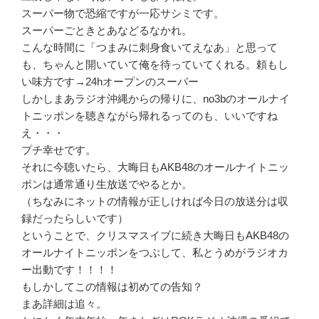
スーパー物で恐縮ですが一応サシミです。
スーパーごときとあなどるなかれ。
こんな時間に「つまみに刺身食いてえなあ」と思って
も、ちゃんと開いていて俺を待っていてくれる。頼もし
い味方です→24hオープンのスーパー
しかしまあラジオ沖縄からの帰りに、no3bのオールナイ
トニッポンを聴きながら帰れるってのも、いいですね
え・・・
プチ幸せです。
それに今聴いたら、大晦日もAKB48のオールナイトニッ
ポンは通常通り生放送でやるとか。
（ちなみにネットの情報が正しければ今日の放送分は収
録だったらしいです）
ということで、クリスマスイブに続き大晦日もAKB48の
オールナイトニッポンをつぶして、私とうめがラジオカ
ー出動です！！！！
もしかしてこの情報は初めての告知？
まあ詳細は追々。