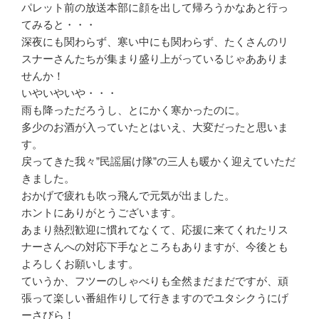
パレット前の放送本部に顔を出して帰ろうかなあと行っ
てみると・・・
深夜にも関わらず、寒い中にも関わらず、たくさんのリ
スナーさんたちが集まり盛り上がっているじゃあありま
せんか！
いやいやいや・・・
雨も降っただろうし、とにかく寒かったのに。
多少のお酒が入っていたとはいえ、大変だったと思いま
す。
戻ってきた我々”民謡届け隊”の三人も暖かく迎えていただ
きました。
おかげで疲れも吹っ飛んで元気が出ました。
ホントにありがとうございます。
あまり熱烈歓迎に慣れてなくて、応援に来てくれたリス
ナーさんへの対応下手なところもありますが、今後とも
よろしくお願いします。
ていうか、フツーのしゃべりも全然まだまだですが、頑
張って楽しい番組作りして行きますのでユタシクうにげ
ーさびら！