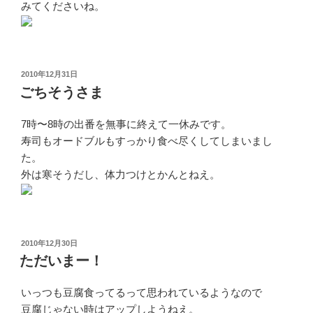
みてくださいね。
投
2010年12月31日
稿
ごちそうさま
日:
7時〜8時の出番を無事に終えて一休みです。
寿司もオードブルもすっかり食べ尽くしてしまいまし
た。
外は寒そうだし、体力つけとかんとねえ。
投
2010年12月30日
稿
ただいまー！
日:
いっつも豆腐食ってるって思われているようなので
豆腐じゃない時はアップしようねえ。