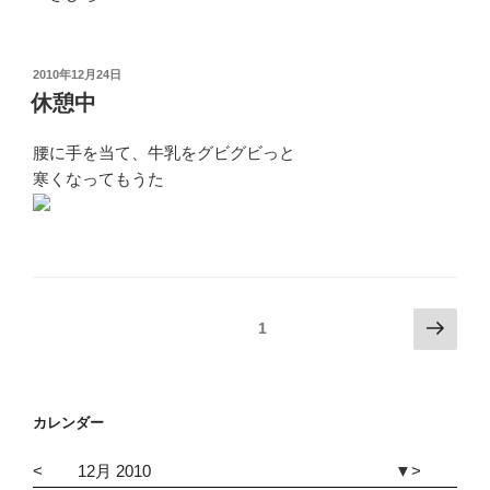
投
2010年12月24日
稿
休憩中
日:
腰に手を当て、牛乳をグビグビっと
寒くなってもうた
投
次
固定ページ
1
の
稿
ペ
ナ
ー
ビ
カレンダー
ジ
ゲ
<
12月 2010
▼
>
ー