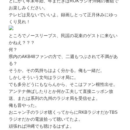
とにかく年末年始、年またぎはROKラジオ沖縄の番組で
お楽しみください。
テレビは見ないでいいよ。録画しとって正月休みにゆっ
くり見れ！
ところでノースリーブス、民謡の花束のゲストに来ない
かねえ？？？
何？
県内のAKB48ファンの方で、二週もつぶされて不満があ
る？
そうか。その気持ちはよく分かる。俺も一緒だ。
しかしそういう文句はラジオ局に。
でも多分どうにもならんから、そこはファン根性出せ。
アンテナ伸ばしたりとか何か工夫して直接ニッポン放
送、または系列の九州のラジオ局を受信せよ。
俺も昔やった。
おニャン子のラジオ聴くってからにRKBラジオだかTBS
ラジオだかの電波拾って聴いてたよ。
頑張れば沖縄でも聴けるはずよ。